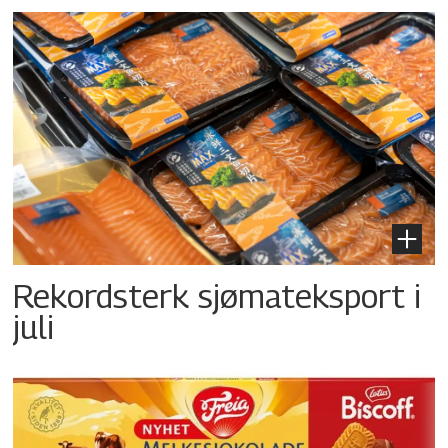
Rekordsterk sjømateksport i
juli