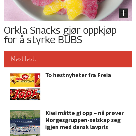
Orkla Snacks gjør oppkjøp
for å styrke BUBS
Mest lest:
To høstnyheter fra Freia
Kiwi måtte gi opp – nå prøver
Norgesgruppen-selskap seg
igjen med dansk lavpris