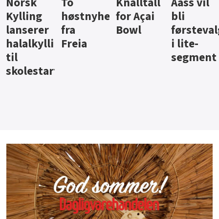
Knalltall
Aass vil
Brus og
Hard
ter
for Açai
bli
jus fra
iste fra
Bowl
førstevalg
Berentsen
Hansa
i lite-
segment