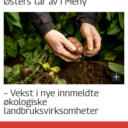
Østers tar av i Meny
– Vekst i nye innmeldte
økologiske
landbruksvirksomheter