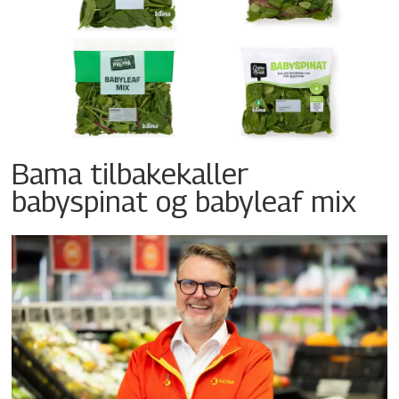
Bama tilbakekaller
babyspinat og babyleaf mix