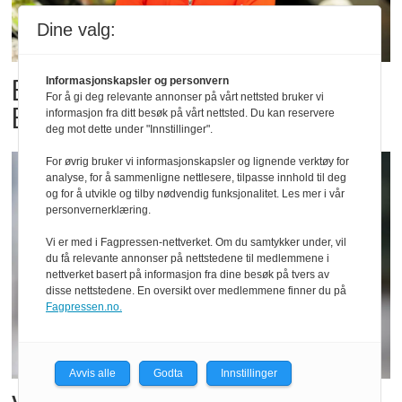
Dine valg:
Billigbonanza da Norge slo
Informasjonskapsler og personvern
For å gi deg relevante annonser på vårt nettsted bruker vi
Elfenbenkysten
informasjon fra ditt besøk på vårt nettsted. Du kan reservere
deg mot dette under "Innstillinger".
For øvrig bruker vi informasjonskapsler og lignende verktøy for
analyse, for å sammenligne nettlesere, tilpasse innhold til deg
og for å utvikle og tilby nødvendig funksjonalitet. Les mer i vår
personvernerklæring.
Vi er med i Fagpressen-nettverket. Om du samtykker under, vil
du få relevante annonser på nettstedene til medlemmene i
nettverket basert på informasjon fra dine besøk på tvers av
disse nettstedene. En oversikt over medlemmene finner du på
Fagpressen.no.
Avvis alle
Godta
Innstillinger