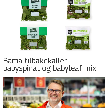
Bama tilbakekaller
babyspinat og babyleaf mix