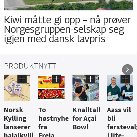
Kiwi måtte gi opp – nå prøver
Norgesgruppen-selskap seg
igjen med dansk lavpris
PRODUKTNYTT
Knalltall
Aass vil
Brus og
Hard
ter
for Açai
bli
jus fra
iste fra
Bowl
førstevalg
Berentsen
Hansa
i lite-