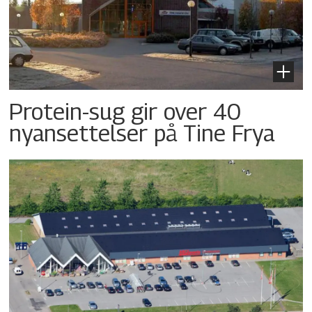
Protein-sug gir over 40
nyansettelser på Tine Frya