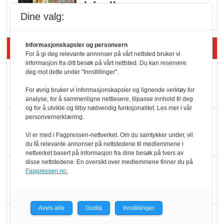
i dagligvare
Dine valg:
Siste artikler - Butikk i praksis
Informasjonskapsler og personvern
For å gi deg relevante annonser på vårt nettsted bruker vi
informasjon fra ditt besøk på vårt nettsted. Du kan reservere
Rema-flaggskip
deg mot dette under "Innstillinger".
dundrer videre
For øvrig bruker vi informasjonskapsler og lignende verktøy for
analyse, for å sammenligne nettlesere, tilpasse innhold til deg
og for å utvikle og tilby nødvendig funksjonalitet. Les mer i vår
personvernerklæring.
Slik opprettholdes
ølsalget
Vi er med i Fagpressen-nettverket. Om du samtykker under, vil
du få relevante annonser på nettstedene til medlemmene i
nettverket basert på informasjon fra dine besøk på tvers av
disse nettstedene. En oversikt over medlemmene finner du på
Færre varer, men fulle
Fagpressen.no.
hyller
Avvis alle
Godta
Innstillinger
KI lager mat i butikken