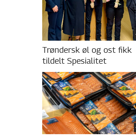
Trøndersk øl og ost fikk
tildelt Spesialitet