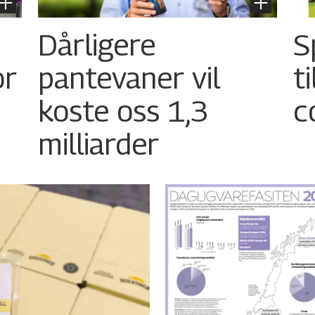
Dårligere
S
or
pantevaner vil
t
koste oss 1,3
c
milliarder