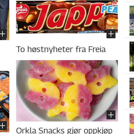
To høstnyheter fra Freia
Orkla Snacks gjør oppkjøp