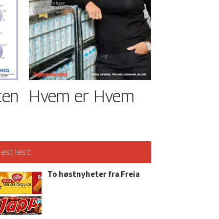
ten
Hvem er Hvem
est lest:
To høstnyheter fra Freia