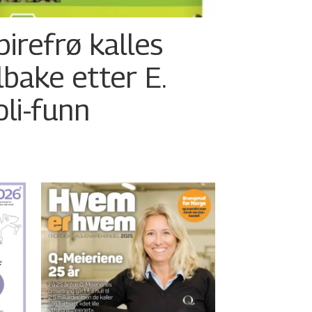
pirefrø kalles
ilbake etter E.
oli-funn