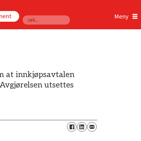
nnent
Søk
m at innkjøpsavtalen
Avgjørelsen utsettes