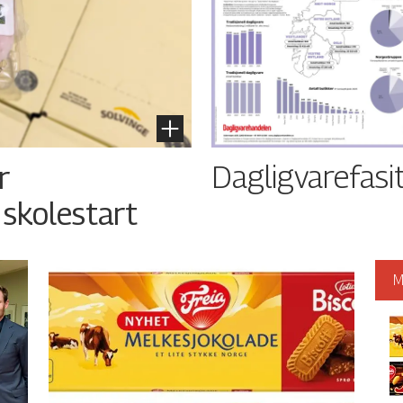
Dagligvarefasi
r
 skolestart
M