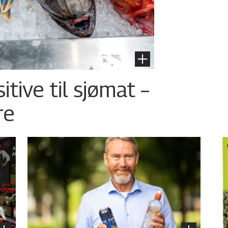
tive til sjømat –
re