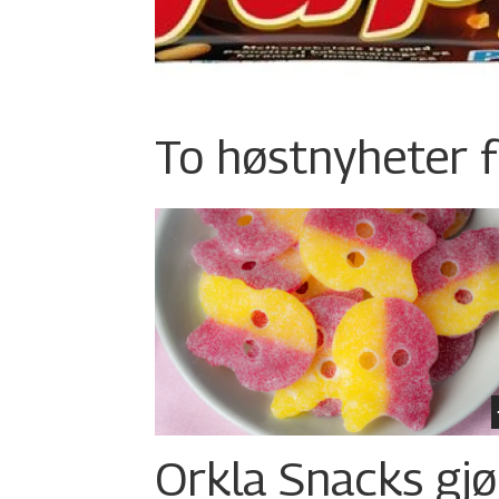
To høstnyheter f
Orkla Snacks gjø