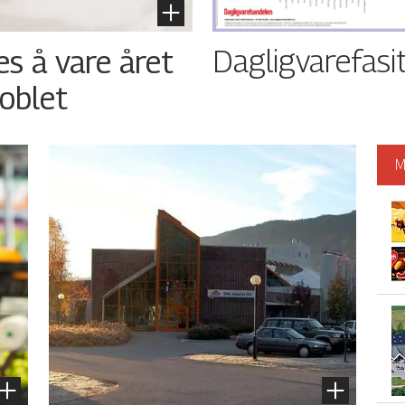
Dagligvarefasi
es å vare året
oblet
M