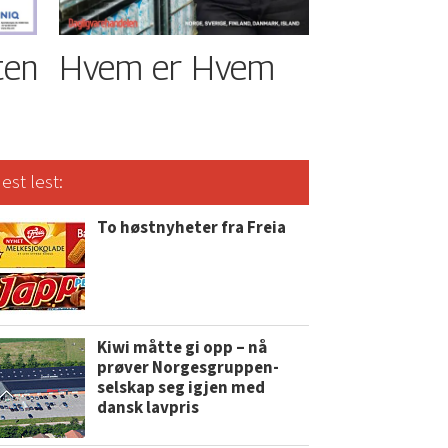
ten
Hvem er Hvem
est lest:
To høstnyheter fra Freia
Kiwi måtte gi opp – nå
prøver Norgesgruppen-
selskap seg igjen med
dansk lavpris