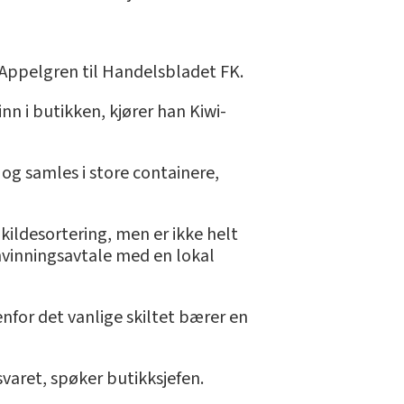
er Appelgren til Handelsbladet FK.
inn i butikken, kjører han Kiwi-
 og samles i store containere,
kildesortering, men er ikke helt
envinningsavtale med en lokal
denfor det vanlige skiltet bærer en
svaret, spøker butikksjefen.