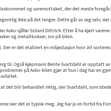
til bakrommet og varemottaket, der det meste foregår.
r egentlig ikke på det lenger. Dette går av seg selv, si
r Asko-sjåfør Szilard Dittrich. Etter å ha kjørt varene 
asker og metallbokser, inn på bilen.
. Der er det etablert en miljøstasjon hvor alt sorteres
rg til. Også kjøpmann Bente Svartdahl er opptatt av 
sproblemer på Asko-bilen gjør at hun i dag har en gj
avfallet.
jo at det blir behandlet riktig, sier Svartdahl, som iste
 sier det er typisk meg. Jeg har jo en fortid fra For