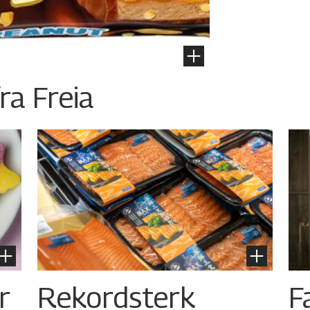
ra Freia
r
Rekordsterk
F