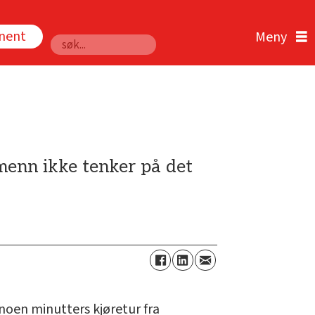
nnent
Søk
menn ikke tenker på det
 noen minutters kjøretur fra