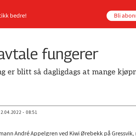
tikk bedre!
Bli abo
avtale fungerer
er blitt så dagligdags at mange kjøp
.
22.04.2022 - 08:51
jøpmann André Appelgren ved Kiwi Ørebekk på Gressvik,