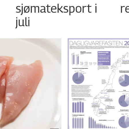
sjømateksport i
r
juli