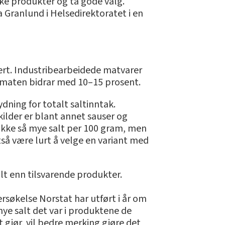
ike produkter og ta gode valg.
da Granlund i Helsedirektoratet i en
ervert. Industribearbeidede matvarer
å maten bidrar med 10–15 prosent.
dning for totalt saltinntak.
kilder er blant annet sauser og
ikke så mye salt per 100 gram, men
ltså være lurt å velge en variant med
lt enn tilsvarende produkter.
ersøkelse Norstat har utført i år om
 mye salt det var i produktene de
gjør, vil bedre merking gjøre det