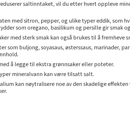
reduserer saltinntaket, vil du etter hvert oppleve mi
aten med sitron, pepper, og ulike typer eddik, som hv
krydder som oregano, basilikum og persille gir smak og
saker med sterk smak kan også brukes til å fremheve 
ter som buljong, soyasaus, østerssaus, marinader, p
innhold.
med å legge til ekstra grønnsaker eller poteter.
yper mineralvann kan være tilsatt salt.
lium kan nøytralisere noe av den skadelige effekten v
er.