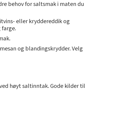
ndre behov for saltsmak i maten du
itvins- eller kryddereddik og
 farge.
smak.
armesan og blandingskrydder. Velg
ed høyt saltinntak. Gode kilder til