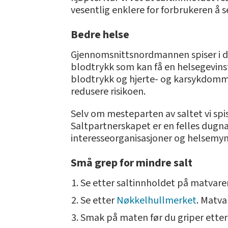
vesentlig enklere for forbrukeren å se
Bedre helse
Gjennomsnittsnordmannen spiser i da
blodtrykk som kan få en helsegevinst 
blodtrykk og hjerte- og karsykdomm
redusere risikoen.
Selv om mesteparten av saltet vi spi
Saltpartnerskapet er en felles dugn
interesseorganisasjoner og helsemyn
Små grep for mindre salt
Se etter saltinnholdet på matvare
Se etter
Nøkkelhullmerket
. Matv
Smak på maten før du griper etter 