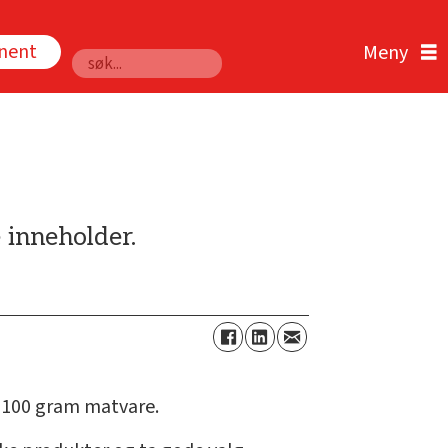
nnent
Søk
 inneholder.
r 100 gram matvare.