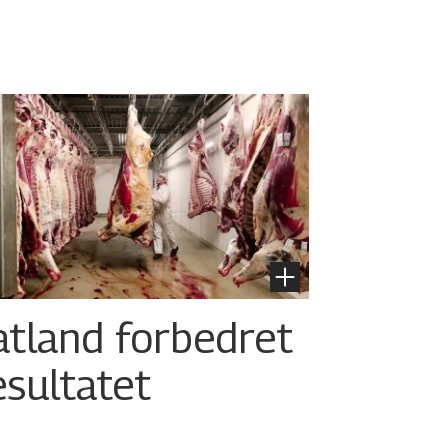
atland forbedret
esultatet