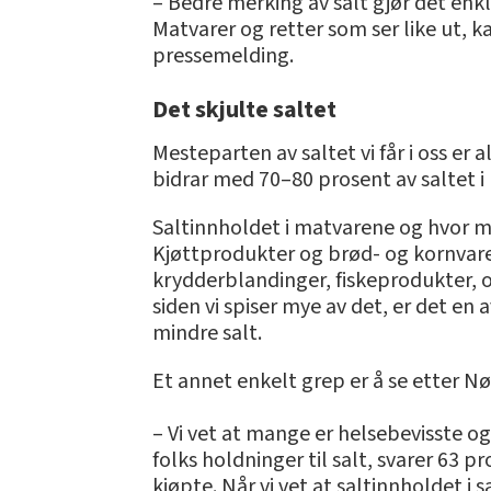
– Bedre merking av salt gjør det enk
Matvarer og retter som ser like ut, ka
pressemelding.
Det skjulte saltet
Mesteparten av saltet vi får i oss er 
bidrar med 70–80 prosent av saltet i
Saltinnholdet i matvarene og hvor mye
Kjøttprodukter og brød- og kornvarer 
krydderblandinger, fiskeprodukter, 
siden vi spiser mye av det, er det en
mindre salt.
Et annet enkelt grep er å se etter N
– Vi vet at mange er helsebevisste og
folks holdninger til salt, svarer 63 p
kjøpte. Når vi vet at saltinnholdet 