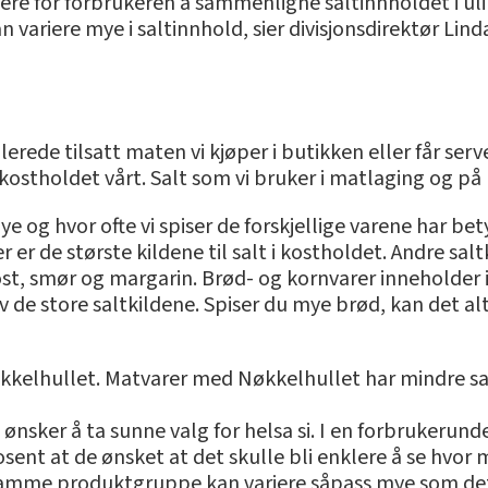
lere for forbrukeren å sammenligne saltinnholdet i ul
n variere mye i saltinnhold, sier divisjonsdirektør Lin
allerede tilsatt maten vi kjøper i butikken eller får s
 kostholdet vårt. Salt som vi bruker i matlaging og p
 og hvor ofte vi spiser de forskjellige varene har bety
er de største kildene til salt i kostholdet. Andre salt
ost, smør og margarin. Brød- og kornvarer inneholder 
 av de store saltkildene. Spiser du mye brød, kan det a
økkelhullet. Matvarer med Nøkkelhullet har mindre sa
 ønsker å ta sunne valg for helsa si. I en forbrukerund
rosent at de ønsket at det skulle bli enklere å se hvor
i samme produktgruppe kan variere såpass mye som det 