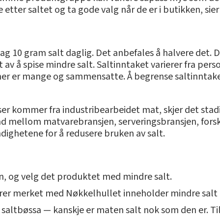
 etter saltet og ta gode valg når de er i butikken, sie
g 10 gram salt daglig. Det anbefales å halvere det. 
av å spise mindre salt. Saltinntaket varierer fra person
er er mange og sammensatte. Å begrense saltinntake
ser kommer fra industribearbeidet mat, skjer det stadi
ad mellom matvarebransjen, serveringsbransjen, forsk
dighetene for å redusere bruken av salt.
n, og velg det produktet med mindre salt.
arer merket med Nøkkelhullet inneholder mindre salt
saltbøssa — kanskje er maten salt nok som den er. Tils