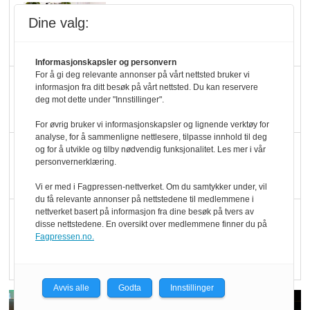
Marit Kolby vant
Dine valg:
Økologisk Norge sin
hederspris
Informasjonskapsler og personvern
For å gi deg relevante annonser på vårt nettsted bruker vi
Blir enklere å velge
informasjon fra ditt besøk på vårt nettsted. Du kan reservere
deg mot dette under "Innstillinger".
økologisk i butikkhylla
For øvrig bruker vi informasjonskapsler og lignende verktøy for
analyse, for å sammenligne nettlesere, tilpasse innhold til deg
Kolonihagen sliter
og for å utvikle og tilby nødvendig funksjonalitet. Les mer i vår
personvernerklæring.
med å få tak i nok melk
Vi er med i Fagpressen-nettverket. Om du samtykker under, vil
du få relevante annonser på nettstedene til medlemmene i
nettverket basert på informasjon fra dine besøk på tvers av
Rapport: Økokundene
disse nettstedene. En oversikt over medlemmene finner du på
er klare! Er markedet
Fagpressen.no.
det?
Avvis alle
Godta
Innstillinger