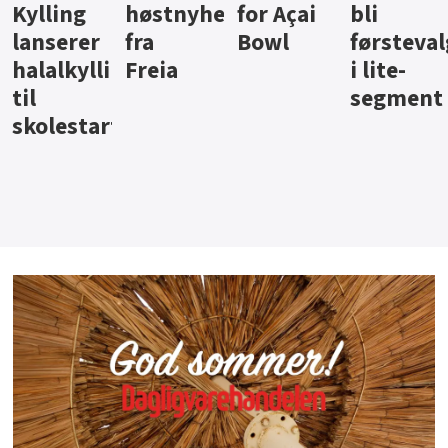
ter
for Açai
bli
jus fra
iste fra
Bowl
førstevalg
Berentsen
Hansa
i lite-
segment