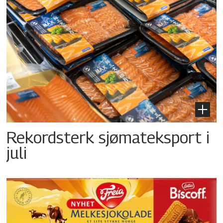
Rekordsterk sjømateksport i
juli