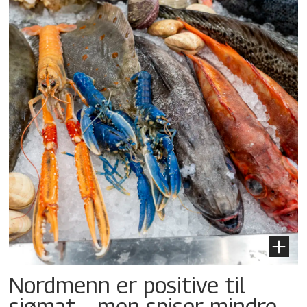
Nordmenn er positive til
sjømat – men spiser mindre