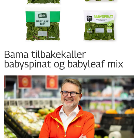
Bama tilbakekaller
babyspinat og babyleaf mix