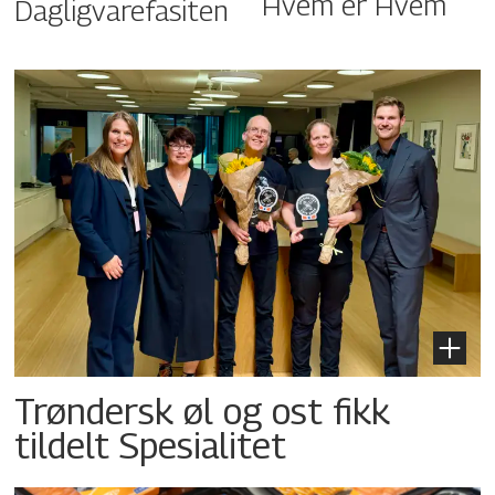
Hvem er Hvem
Dagligvarefasiten
Trøndersk øl og ost fikk
tildelt Spesialitet