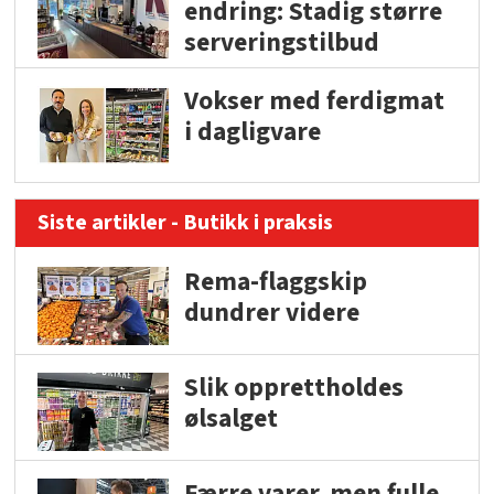
endring: Stadig større
serveringstilbud
Vokser med ferdigmat
i dagligvare
Siste artikler - Butikk i praksis
Rema-flaggskip
dundrer videre
Slik opprettholdes
ølsalget
Færre varer, men fulle