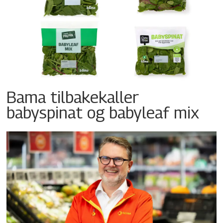
Bama tilbakekaller
babyspinat og babyleaf mix