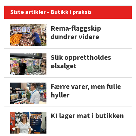
Siste artikler - Butikk i praksis
Rema-flaggskip
dundrer videre
Slik opprettholdes
ølsalget
Færre varer, men fulle
hyller
KI lager mat i butikken