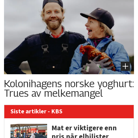
Kolonihagens norske yoghurt:
Trues av melkemangel
Siste artikler - KBS
Mat er viktigere enn
pris når elbilister