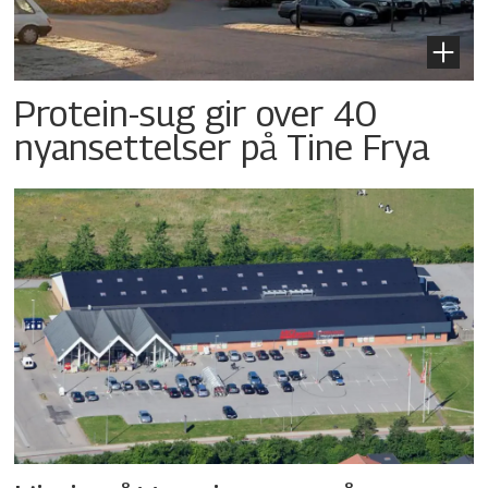
Protein-sug gir over 40
nyansettelser på Tine Frya