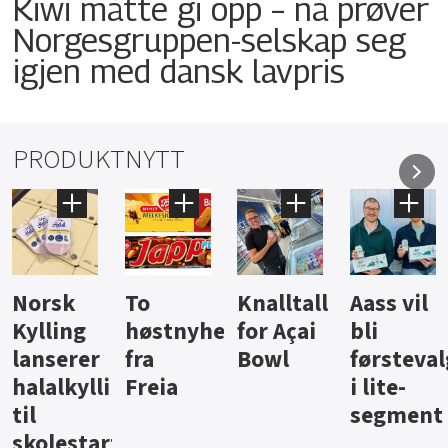
Kiwi måtte gi opp – nå prøver
Norgesgruppen-selskap seg
igjen med dansk lavpris
PRODUKTNYTT
Knalltall
Aass vil
Brus og
Hard
ter
for Açai
bli
jus fra
iste fra
Bowl
førstevalg
Berentsen
Hansa
i lite-
segment