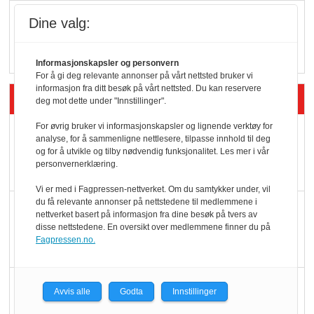
Q passerte 1 milliard i
Dine valg:
Rema i 2025
Informasjonskapsler og personvern
For å gi deg relevante annonser på vårt nettsted bruker vi
informasjon fra ditt besøk på vårt nettsted. Du kan reservere
Siste artikler - Økologisk
deg mot dette under "Innstillinger".
For øvrig bruker vi informasjonskapsler og lignende verktøy for
Kolonihagens norske
analyse, for å sammenligne nettlesere, tilpasse innhold til deg
yoghurt: Trues av
og for å utvikle og tilby nødvendig funksjonalitet. Les mer i vår
personvernerklæring.
melkemangel
Vi er med i Fagpressen-nettverket. Om du samtykker under, vil
du få relevante annonser på nettstedene til medlemmene i
Marit Kolby vant
nettverket basert på informasjon fra dine besøk på tvers av
Økologisk Norge sin
disse nettstedene. En oversikt over medlemmene finner du på
Fagpressen.no.
hederspris
Blir enklere å velge
Avvis alle
Godta
Innstillinger
økologisk i butikkhylla