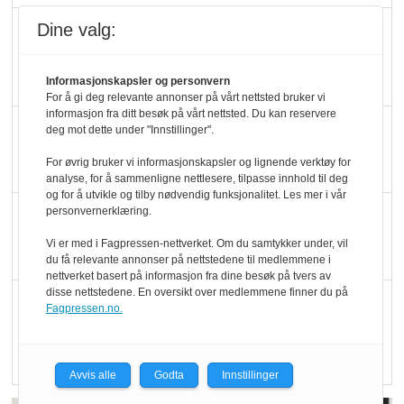
Dine valg:
Marit Kolby vant
Økologisk Norge sin
hederspris
Informasjonskapsler og personvern
For å gi deg relevante annonser på vårt nettsted bruker vi
informasjon fra ditt besøk på vårt nettsted. Du kan reservere
Blir enklere å velge
deg mot dette under "Innstillinger".
økologisk i butikkhylla
For øvrig bruker vi informasjonskapsler og lignende verktøy for
analyse, for å sammenligne nettlesere, tilpasse innhold til deg
og for å utvikle og tilby nødvendig funksjonalitet. Les mer i vår
personvernerklæring.
Kolonihagen sliter
med å få tak i nok melk
Vi er med i Fagpressen-nettverket. Om du samtykker under, vil
du få relevante annonser på nettstedene til medlemmene i
nettverket basert på informasjon fra dine besøk på tvers av
disse nettstedene. En oversikt over medlemmene finner du på
Rapport: Økokundene
Fagpressen.no.
er klare! Er markedet
det?
Avvis alle
Godta
Innstillinger