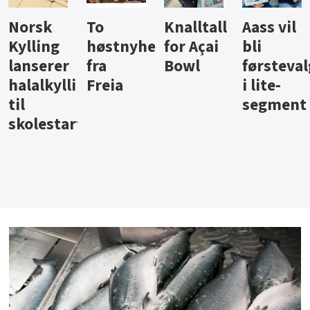
Knalltall
Aass vil
Brus og
Hard
ter
for Açai
bli
jus fra
iste fra
Bowl
førstevalg
Berentsen
Hansa
i lite-
segment