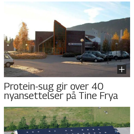
Protein-sug gir over 40
nyansettelser på Tine Frya