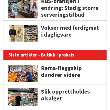
KBS-bransjen i
endring: Stadig større
serveringstilbud
Vokser med ferdigmat
i dagligvare
Siste artikler - Butikk i praksis
Rema-flaggskip
dundrer videre
Slik opprettholdes
ølsalget