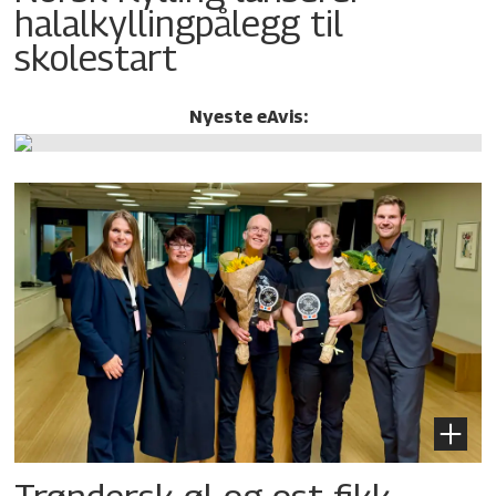
halalkylling­pålegg til
skolestart
Nyeste eAvis: