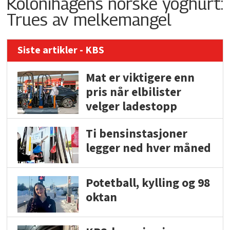
Kolonihagens norske yoghurt:
Trues av melkemangel
Siste artikler - KBS
Mat er viktigere enn
pris når elbilister
velger ladestopp
Ti bensinstasjoner
legger ned hver måned
Potetball, kylling og 98
oktan