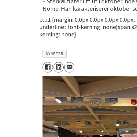
– Sterkøl flater litt ut i oktober, no
Nome. Han karakteriserer oktober 
p.p1 {margin: 0.0px 0.0px 0.0px 0.0px;
underline ; font-kerning: none}span.s2 
kerning: none}
NYHETER