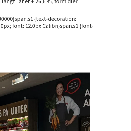
 langt i år er + 26,6 %, formidler
000000}span.s1 {text-decoration:
0px; font: 12.0px Calibri}span.s1 {font-