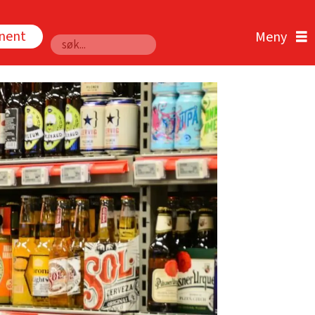
nnent
Søk