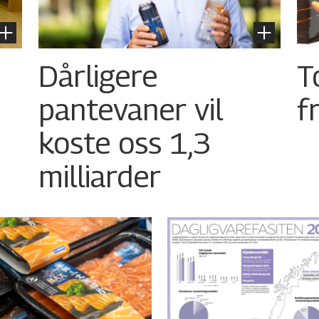
Dårligere
T
pantevaner vil
f
koste oss 1,3
milliarder