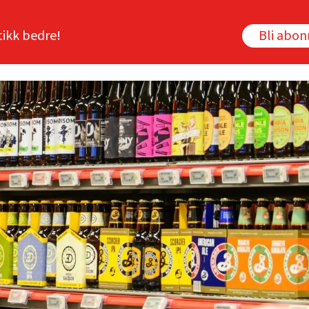
tikk bedre!
Bli abo