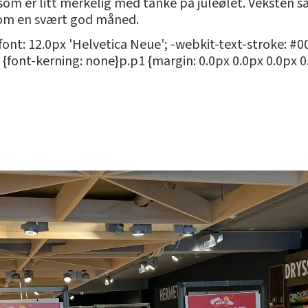
e som er litt merkelig med tanke på juleølet. Veksten så
som en svært god måned.
 font: 12.0px 'Helvetica Neue'; -webkit-text-stroke: #
{font-kerning: none}p.p1 {margin: 0.0px 0.0px 0.0px 0.