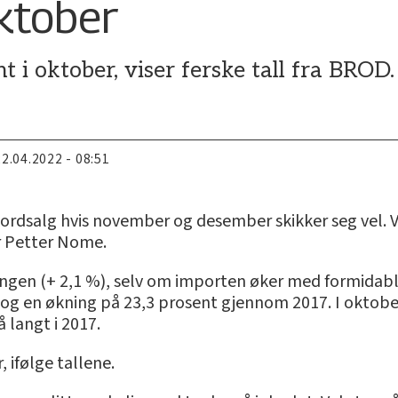
oktober
 i oktober, viser ferske tall fra BROD.
22.04.2022 - 08:51
kordsalg hvis november og desember skikker seg vel. V
ør Petter Nome.
ngen (+ 2,1 %), selv om importen øker med formidab
- og en økning på 23,3 prosent gjennom 2017. I oktob
 langt i 2017.
 ifølge tallene.