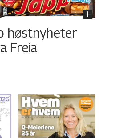
o høstnyheter
ra Freia