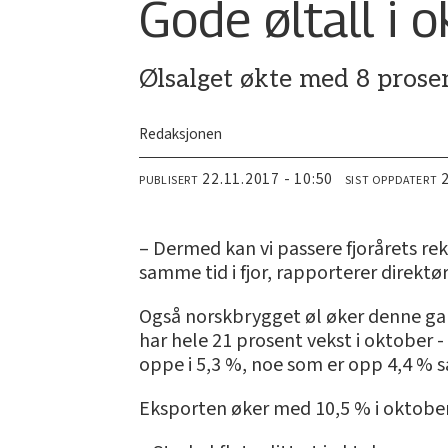
Gode øltall i 
Ølsalget økte med 8 prosent
Redaksjonen
22.11.2017 - 10:50
PUBLISERT
SIST OPPDATERT
– Dermed kan vi passere fjorårets re
samme tid i fjor, rapporterer direkt
Også norskbrygget øl øker denne ga
har hele 21 prosent vekst i oktober 
oppe i 5,3 %, noe som er opp 4,4 % så
Eksporten øker med 10,5 % i oktober,