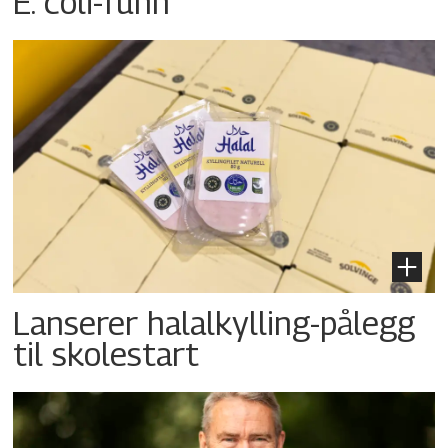
E. coli-funn
Lanserer halalkylling-­pålegg
til skolestart