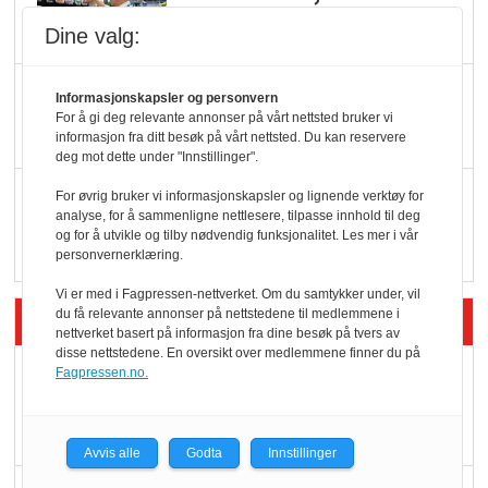
hyller
Dine valg:
KI lager mat i butikken
Informasjonskapsler og personvern
For å gi deg relevante annonser på vårt nettsted bruker vi
informasjon fra ditt besøk på vårt nettsted. Du kan reservere
deg mot dette under "Innstillinger".
Q passerte 1 milliard i
For øvrig bruker vi informasjonskapsler og lignende verktøy for
analyse, for å sammenligne nettlesere, tilpasse innhold til deg
Rema i 2025
og for å utvikle og tilby nødvendig funksjonalitet. Les mer i vår
personvernerklæring.
Vi er med i Fagpressen-nettverket. Om du samtykker under, vil
Siste artikler - Økologisk
du få relevante annonser på nettstedene til medlemmene i
nettverket basert på informasjon fra dine besøk på tvers av
disse nettstedene. En oversikt over medlemmene finner du på
Kolonihagens norske
Fagpressen.no.
yoghurt: Trues av
melkemangel
Avvis alle
Godta
Innstillinger