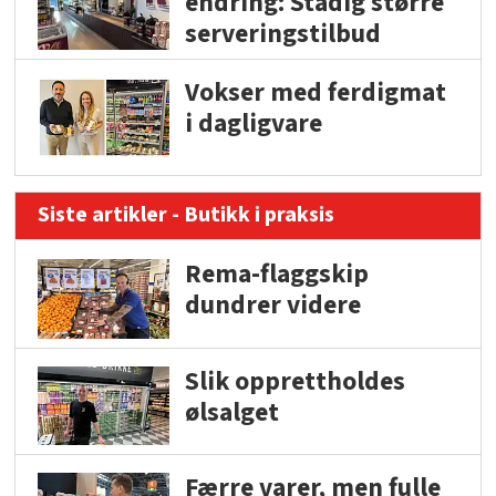
endring: Stadig større
serveringstilbud
Vokser med ferdigmat
i dagligvare
Siste artikler - Butikk i praksis
Rema-flaggskip
dundrer videre
Slik opprettholdes
ølsalget
Færre varer, men fulle