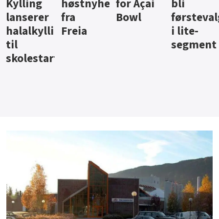
ter
for Açai
bli
jus fra
iste fra
Bowl
førstevalg
Berentsen
Hansa
i lite-
segment