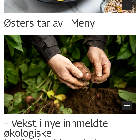
Østers tar av i Meny
– Vekst i nye innmeldte
økologiske