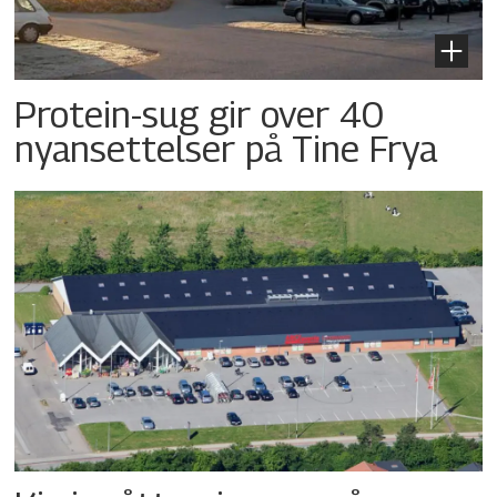
Protein-sug gir over 40
nyansettelser på Tine Frya