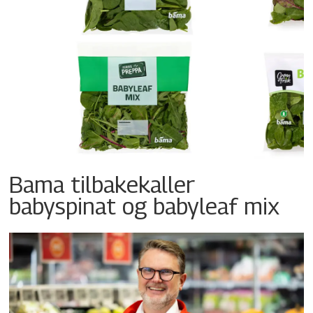
Bama tilbakekaller
babyspinat og babyleaf mix