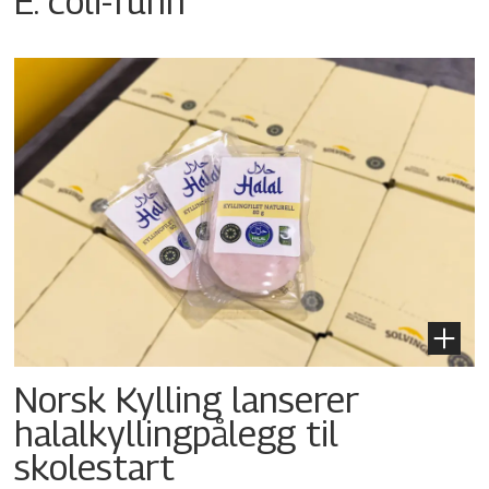
E. coli-funn
Norsk Kylling lanserer
halalkyllingpålegg til
skolestart