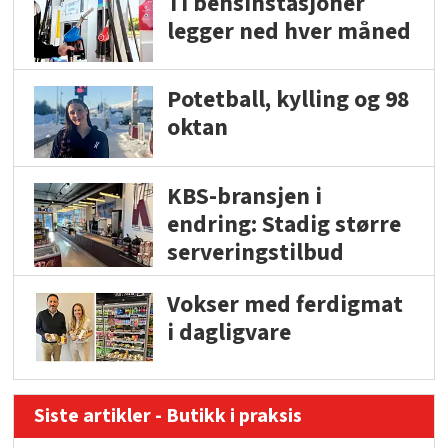
Ti bensinstasjoner
legger ned hver måned
Potetball, kylling og 98
oktan
KBS-bransjen i
endring: Stadig større
serveringstilbud
Vokser med ferdigmat
i dagligvare
Siste artikler - Butikk i praksis