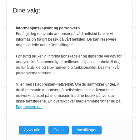
Rema-flaggskip
Dine valg:
dundrer videre
Informasjonskapsler og personvern
Slik opprettholdes
For å gi deg relevante annonser på vårt nettsted bruker vi
informasjon fra ditt besøk på vårt nettsted. Du kan reservere
ølsalget
deg mot dette under "Innstillinger".
For øvrig bruker vi informasjonskapsler og lignende verktøy for
analyse, for å sammenligne nettlesere, tilpasse innhold til deg
Færre varer, men fulle
og for å utvikle og tilby nødvendig funksjonalitet. Les mer i vår
hyller
personvernerklæring.
Vi er med i Fagpressen-nettverket. Om du samtykker under, vil
du få relevante annonser på nettstedene til medlemmene i
KI lager mat i butikken
nettverket basert på informasjon fra dine besøk på tvers av
disse nettstedene. En oversikt over medlemmene finner du på
Fagpressen.no.
Q passerte 1 milliard i
Avvis alle
Godta
Innstillinger
Rema i 2025