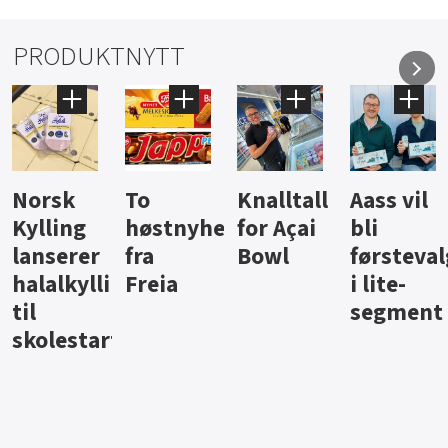
PRODUKTNYTT
Knalltall
Aass vil
Brus og
Hard
ter
for Açai
bli
jus fra
iste fra
Bowl
førstevalg
Berentsen
Hansa
i lite-
segment