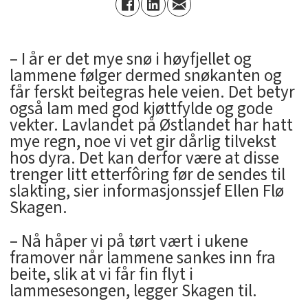
– I år er det mye snø i høyfjellet og
lammene følger dermed snøkanten og
får ferskt beitegras hele veien. Det betyr
også lam med god kjøttfylde og gode
vekter. Lavlandet på Østlandet har hatt
mye regn, noe vi vet gir dårlig tilvekst
hos dyra. Det kan derfor være at disse
trenger litt etterfôring før de sendes til
slakting, sier informasjonssjef Ellen Flø
Skagen.
– Nå håper vi på tørt vært i ukene
framover når lammene sankes inn fra
beite, slik at vi får fin flyt i
lammesesongen, legger Skagen til.