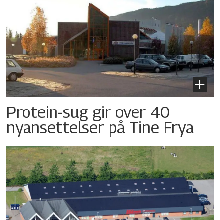
Protein-sug gir over 40
nyansettelser på Tine Frya