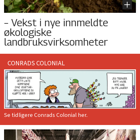
– Vekst i nye innmeldte
økologiske
landbruksvirksomheter
CONRADS COLONIAL
Se tidligere Conrads Colonial her.