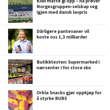
Kiwi måtte gi opp – nå prøver
Norgesgruppen-selskap seg
igjen med dansk lavpris
Dårligere pantevaner vil
koste oss 1,3 milliarder
Butikktesten: Supermarked i
nærsenter i for store sko
Orkla Snacks gjør oppkjøp for
å styrke BUBS