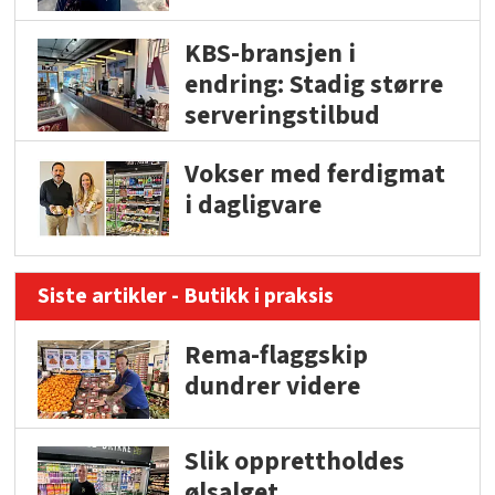
KBS-bransjen i
endring: Stadig større
serveringstilbud
Vokser med ferdigmat
i dagligvare
Siste artikler - Butikk i praksis
Rema-flaggskip
dundrer videre
Slik opprettholdes
ølsalget