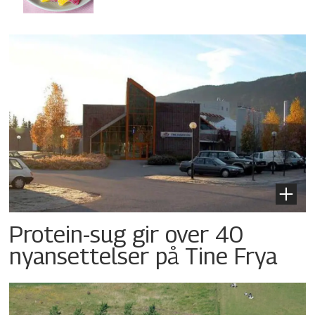
Protein-sug gir over 40
nyansettelser på Tine Frya