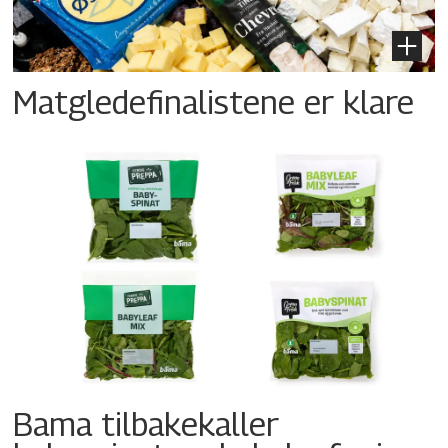
Matgledefinalistene er klare
Bama tilbakekaller