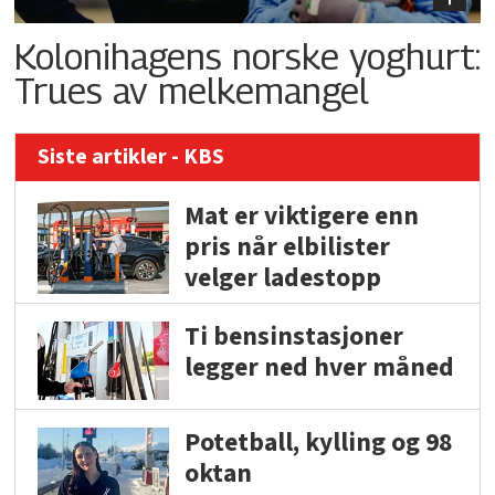
Kolonihagens norske yoghurt:
Trues av melkemangel
Siste artikler - KBS
Mat er viktigere enn
pris når elbilister
velger ladestopp
Ti bensinstasjoner
legger ned hver måned
Potetball, kylling og 98
oktan