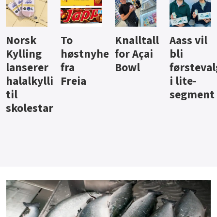
Knalltall
Aass vil
Brus og
Hard
ter
for Açai
bli
jus fra
iste fra
Bowl
førstevalg
Berentsen
Hansa
i lite-
segment