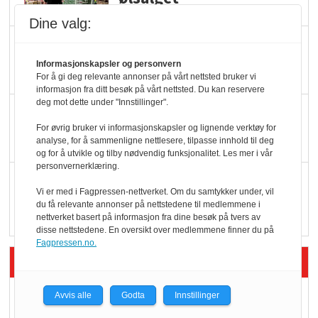
Dine valg:
Færre varer, men fulle
hyller
Informasjonskapsler og personvern
For å gi deg relevante annonser på vårt nettsted bruker vi
informasjon fra ditt besøk på vårt nettsted. Du kan reservere
deg mot dette under "Innstillinger".
KI lager mat i butikken
For øvrig bruker vi informasjonskapsler og lignende verktøy for
analyse, for å sammenligne nettlesere, tilpasse innhold til deg
og for å utvikle og tilby nødvendig funksjonalitet. Les mer i vår
personvernerklæring.
Q passerte 1 milliard i
Vi er med i Fagpressen-nettverket. Om du samtykker under, vil
Rema i 2025
du få relevante annonser på nettstedene til medlemmene i
nettverket basert på informasjon fra dine besøk på tvers av
disse nettstedene. En oversikt over medlemmene finner du på
Fagpressen.no.
Siste artikler - Økologisk
Kolonihagens norske
Avvis alle
Godta
Innstillinger