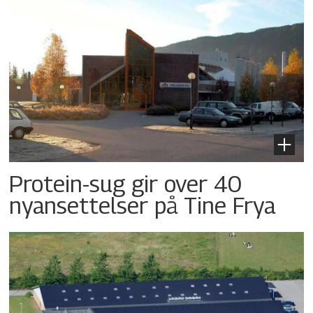
Protein-sug gir over 40
nyansettelser på Tine Frya