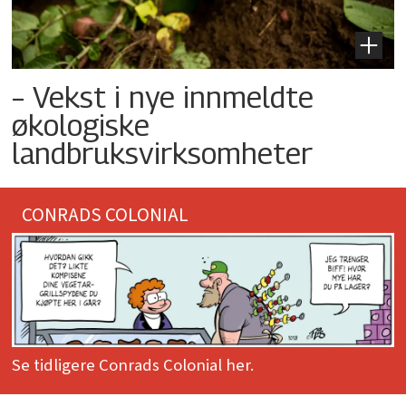
– Vekst i nye innmeldte
økologiske
landbruksvirksomheter
CONRADS COLONIAL
Se tidligere Conrads Colonial her.