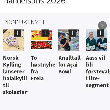
Handelspris 2026
PRODUKTNYTT
Knalltall
Aass vil
Brus og
Hard
ter
for Açai
bli
jus fra
iste fra
Bowl
førstevalg
Berentsen
Hansa
i lite-
segment