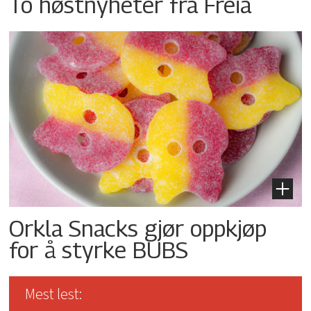
To høstnyheter fra Freia
Orkla Snacks gjør oppkjøp
for å styrke BUBS
Mest lest: