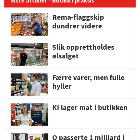
Siste artikler - Butikk i praksis
Rema-flaggskip
dundrer videre
Slik opprettholdes
ølsalget
Færre varer, men fulle
hyller
KI lager mat i butikken
Q passerte 1 milliard i