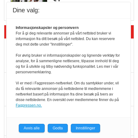
Rema i 2025
Dine valg:
Informasjonskapsler og personvern
Siste artikler - Økologisk
For å gi deg relevante annonser på vårt nettsted bruker vi
informasjon fra ditt besøk på vårt nettsted. Du kan reservere
deg mot dette under "Innstillinger".
Kolonihagens norske
yoghurt: Trues av
For øvrig bruker vi informasjonskapsler og lignende verktøy for
analyse, for å sammenligne nettlesere, tilpasse innhold til deg
melkemangel
og for å utvikle og tilby nødvendig funksjonalitet. Les mer i vår
personvernerklæring.
Marit Kolby vant
Vi er med i Fagpressen-nettverket. Om du samtykker under, vil
Økologisk Norge sin
du få relevante annonser på nettstedene til medlemmene i
nettverket basert på informasjon fra dine besøk på tvers av
hederspris
disse nettstedene. En oversikt over medlemmene finner du på
Fagpressen.no.
Blir enklere å velge
økologisk i butikkhylla
Avvis alle
Godta
Innstillinger