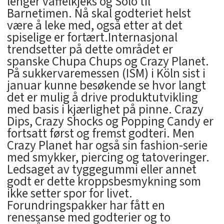
lenger vaffelkjeks og Solo til
Barnetimen. Nå skal godteriet helst
være å leke med, også etter at det
spiselige er fortært.Internasjonal
trendsetter på dette området er
spanske Chupa Chups og Crazy Planet.
På sukkervaremessen (ISM) i Köln sist i
januar kunne besøkende se hvor langt
det er mulig å drive produktutvikling
med basis i kjærlighet på pinne. Crazy
Dips, Crazy Shocks og Popping Candy er
fortsatt først og fremst godteri. Men
Crazy Planet har også sin fashion-serie
med smykker, piercing og tatoveringer.
Ledsaget av tyggegummi eller annet
godt er dette kroppsbesmykning som
ikke setter spor for livet.
Forundringspakker har fått en
renessanse med godterier og to