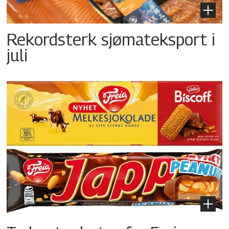
Rekordsterk sjømateksport i
juli