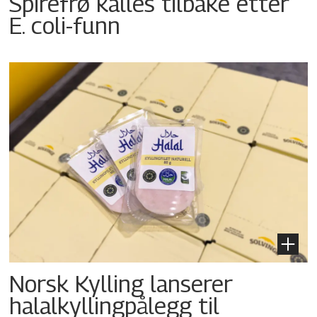
Spirefrø kalles tilbake etter
E. coli-funn
Norsk Kylling lanserer
halalkyllingpålegg til