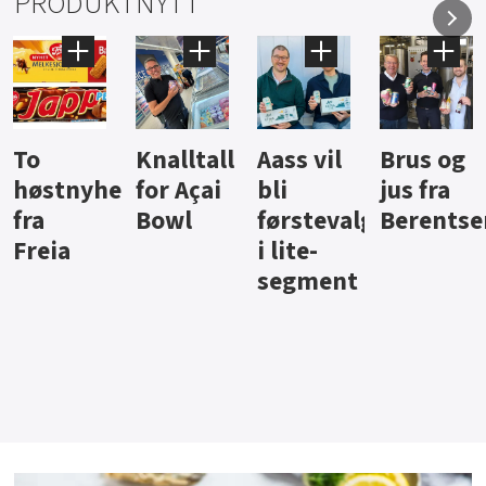
PRODUKTNYTT
Knalltall
Aass vil
Brus og
Hard
ter
for Açai
bli
jus fra
iste fra
Bowl
førstevalg
Berentsen
Hansa
i lite-
segment