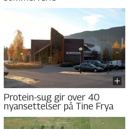
Protein-sug gir over 40
nyansettelser på Tine Frya