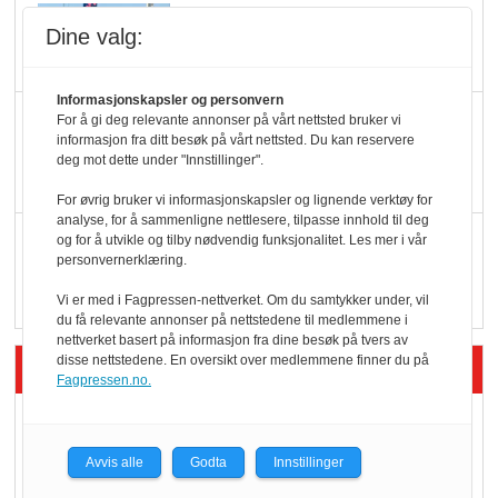
Potetball, kylling og 98
Dine valg:
oktan
Informasjonskapsler og personvern
KBS-bransjen i
For å gi deg relevante annonser på vårt nettsted bruker vi
informasjon fra ditt besøk på vårt nettsted. Du kan reservere
endring: Stadig større
deg mot dette under "Innstillinger".
serveringstilbud
For øvrig bruker vi informasjonskapsler og lignende verktøy for
analyse, for å sammenligne nettlesere, tilpasse innhold til deg
Vokser med ferdigmat
og for å utvikle og tilby nødvendig funksjonalitet. Les mer i vår
personvernerklæring.
i dagligvare
Vi er med i Fagpressen-nettverket. Om du samtykker under, vil
du få relevante annonser på nettstedene til medlemmene i
nettverket basert på informasjon fra dine besøk på tvers av
disse nettstedene. En oversikt over medlemmene finner du på
Siste artikler - Butikk i praksis
Fagpressen.no.
Rema-flaggskip
dundrer videre
Avvis alle
Godta
Innstillinger