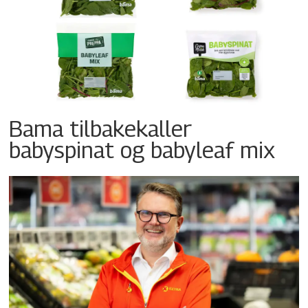
Bama tilbakekaller
babyspinat og babyleaf mix