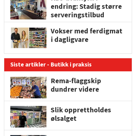
endring: Stadig større
serveringstilbud
Vokser med ferdigmat
i dagligvare
Siste artikler - Butikk i praksis
Rema-flaggskip
dundrer videre
Slik opprettholdes
ølsalget