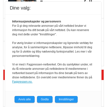
Færre varer, men fulle
hyller
Dine valg:
Informasjonskapsler og personvern
KI lager mat i butikken
For å gi deg relevante annonser på vårt nettsted bruker vi
informasjon fra ditt besøk på vårt nettsted. Du kan reservere
deg mot dette under "Innstillinger".
For øvrig bruker vi informasjonskapsler og lignende verktøy for
Q passerte 1 milliard i
analyse, for å sammenligne nettlesere, tilpasse innhold til deg
og for å utvikle og tilby nødvendig funksjonalitet. Les mer i vår
Rema i 2025
personvernerklæring.
Vi er med i Fagpressen-nettverket. Om du samtykker under, vil
du få relevante annonser på nettstedene til medlemmene i
nettverket basert på informasjon fra dine besøk på tvers av
Siste artikler - Økologisk
disse nettstedene. En oversikt over medlemmene finner du på
Fagpressen.no.
Kolonihagens norske
yoghurt: Trues av
melkemangel
Avvis alle
Godta
Innstillinger