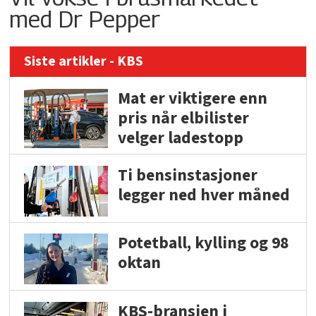
med Dr Pepper
Siste artikler - KBS
Mat er viktigere enn
pris når elbilister
velger ladestopp
Ti bensinstasjoner
legger ned hver måned
Potetball, kylling og 98
oktan
KBS-bransjen i