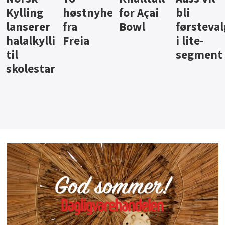
ter
for Açai
bli
jus fra
iste fra
Bowl
førstevalg
Berentsen
Hansa
i lite-
segment