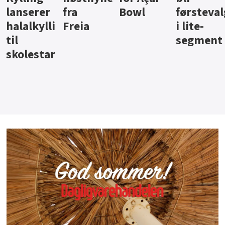
Bowl
førstevalg
Berentsen
Hansa
i lite-
segment