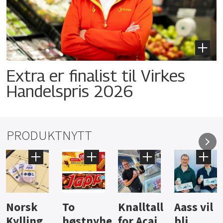
Extra er finalist til Virkes
Handelspris 2026
PRODUKTNYTT
Knalltall
Aass vil
Brus og
Hard
ter
for Açai
bli
jus fra
iste fra