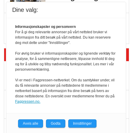
serveringstilbud
Dine valg:
Vokser med ferdigmat
Informasjonskapsler og personvern
i dagligvare
For å gi deg relevante annonser på vårt nettsted bruker vi
informasjon fra ditt besøk på vårt nettsted. Du kan reservere
deg mot dette under "Innstillinger".
Siste artikler - Butikk i praksis
For øvrig bruker vi informasjonskapsler og lignende verktøy for
analyse, for å sammenligne nettlesere, tilpasse innhold til deg
og for å utvikle og tilby nødvendig funksjonalitet. Les mer i vår
Rema-flaggskip
personvernerklæring.
dundrer videre
Vi er med i Fagpressen-nettverket. Om du samtykker under, vil
du få relevante annonser på nettstedene til medlemmene i
nettverket basert på informasjon fra dine besøk på tvers av
Slik opprettholdes
disse nettstedene. En oversikt over medlemmene finner du på
Fagpressen.no.
ølsalget
Avvis alle
Godta
Innstillinger
Færre varer, men fulle