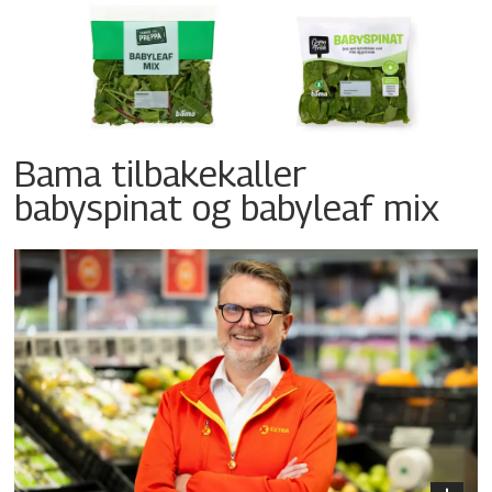
Bama tilbakekaller
babyspinat og babyleaf mix