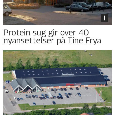
Protein-sug gir over 40
nyansettelser på Tine Frya