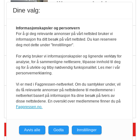
Slik opprettholdes
Dine valg:
ølsalget
Informasjonskapsler og personvern
Færre varer, men fulle
For å gi deg relevante annonser på vårt nettsted bruker vi
informasjon fra ditt besøk på vårt nettsted. Du kan reservere
hyller
deg mot dette under "Innstillinger".
For øvrig bruker vi informasjonskapsler og lignende verktøy for
KI lager mat i butikken
analyse, for å sammenligne nettlesere, tilpasse innhold til deg
og for å utvikle og tilby nødvendig funksjonalitet. Les mer i vår
personvernerklæring.
Vi er med i Fagpressen-nettverket. Om du samtykker under, vil
du få relevante annonser på nettstedene til medlemmene i
Q passerte 1 milliard i
nettverket basert på informasjon fra dine besøk på tvers av
Rema i 2025
disse nettstedene. En oversikt over medlemmene finner du på
Fagpressen.no.
Siste artikler - Økologisk
Avvis alle
Godta
Innstillinger