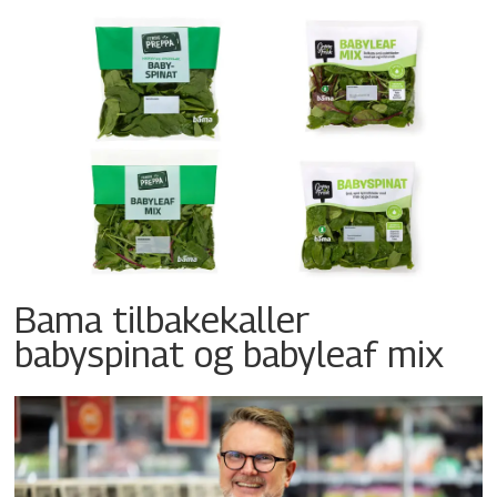
Bama tilbakekaller
babyspinat og babyleaf mix