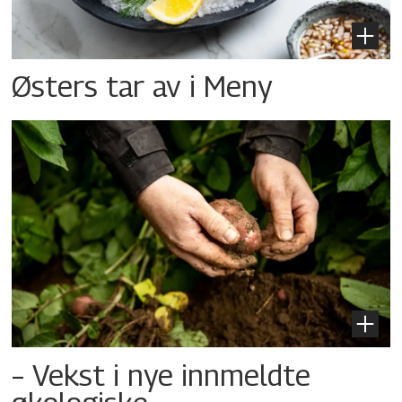
Østers tar av i Meny
– Vekst i nye innmeldte