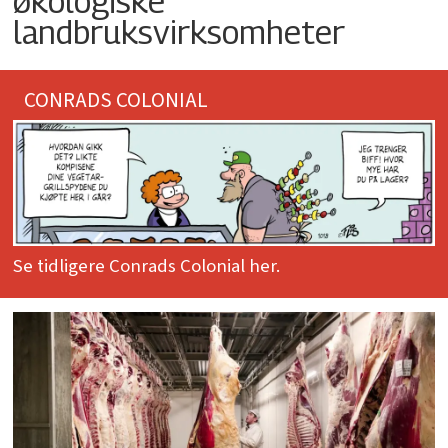
økologiske
landbruksvirksomheter
CONRADS COLONIAL
Se tidligere Conrads Colonial her.