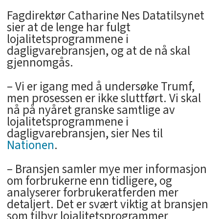
Fagdirektør Catharine Nes Datatilsynet
sier at de lenge har fulgt
lojalitetsprogrammene i
dagligvarebransjen, og at de nå skal
gjennomgås.
– Vi er igang med å undersøke Trumf,
men prosessen er ikke sluttført. Vi skal
nå på nyåret granske samtlige av
lojalitetsprogrammene i
dagligvarebransjen, sier Nes til
Nationen
.
– Bransjen samler mye mer informasjon
om forbrukerne enn tidligere, og
analyserer forbrukeratferden mer
detaljert. Det er svært viktig at bransjen
som tilbyr lojalitetsprogrammer