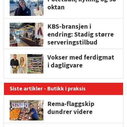
oktan
KBS-bransjen i
endring: Stadig større
serveringstilbud
Vokser med ferdigmat
i dagligvare
Siste artikler - Butikk i praksis
Rema-flaggskip
dundrer videre