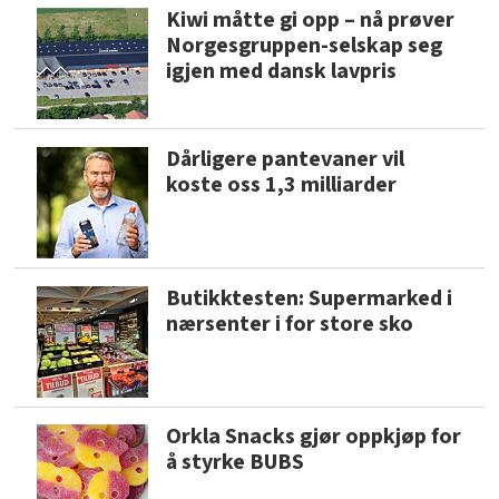
Kiwi måtte gi opp – nå prøver
Norgesgruppen-selskap seg
igjen med dansk lavpris
Dårligere pantevaner vil
koste oss 1,3 milliarder
Butikktesten: Supermarked i
nærsenter i for store sko
Orkla Snacks gjør oppkjøp for
å styrke BUBS