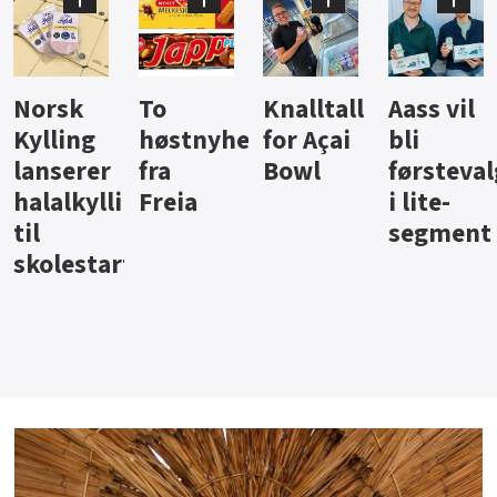
Knalltall
Aass vil
Brus og
Hard
ter
for Açai
bli
jus fra
iste fra
Bowl
førstevalg
Berentsen
Hansa
i lite-
segment