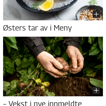
Østers tar av i Meny
– Vekst i nye innmeldte