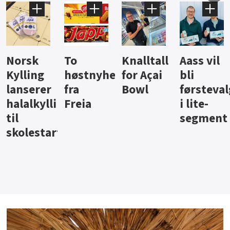
Knalltall
Aass vil
Brus og
Hard
ter
for Açai
bli
jus fra
iste fra
Bowl
førstevalg
Berentsen
Hansa
i lite-
segment