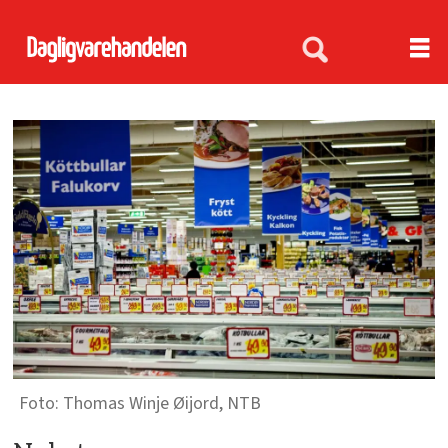
Thomas Winje Øijord, NTB