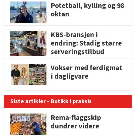
Potetball, kylling og 98
oktan
KBS-bransjen i
endring: Stadig større
serveringstilbud
Vokser med ferdigmat
i dagligvare
Siste artikler - Butikk i praksis
Rema-flaggskip
dundrer videre