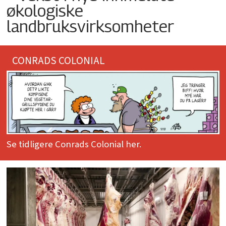
økologiske
landbruksvirksomheter
CONRADS COLONIAL
Se tidligere Conrads Colonial her.