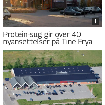
Protein-sug gir over 40
nyansettelser på Tine Frya