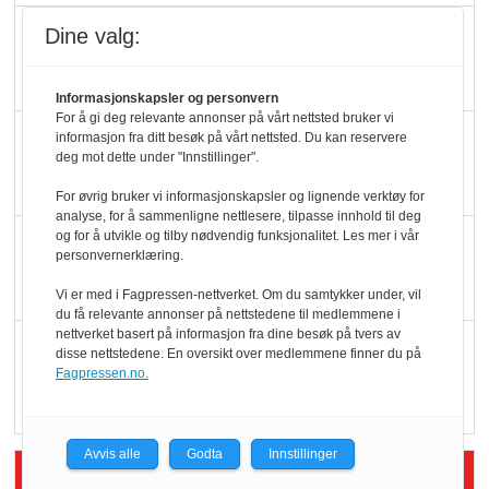
Slik opprettholdes
Dine valg:
ølsalget
Informasjonskapsler og personvern
For å gi deg relevante annonser på vårt nettsted bruker vi
Færre varer, men fulle
informasjon fra ditt besøk på vårt nettsted. Du kan reservere
deg mot dette under "Innstillinger".
hyller
For øvrig bruker vi informasjonskapsler og lignende verktøy for
analyse, for å sammenligne nettlesere, tilpasse innhold til deg
og for å utvikle og tilby nødvendig funksjonalitet. Les mer i vår
KI lager mat i butikken
personvernerklæring.
Vi er med i Fagpressen-nettverket. Om du samtykker under, vil
du få relevante annonser på nettstedene til medlemmene i
nettverket basert på informasjon fra dine besøk på tvers av
Q passerte 1 milliard i
disse nettstedene. En oversikt over medlemmene finner du på
Fagpressen.no.
Rema i 2025
Avvis alle
Godta
Innstillinger
Siste artikler - Økologisk