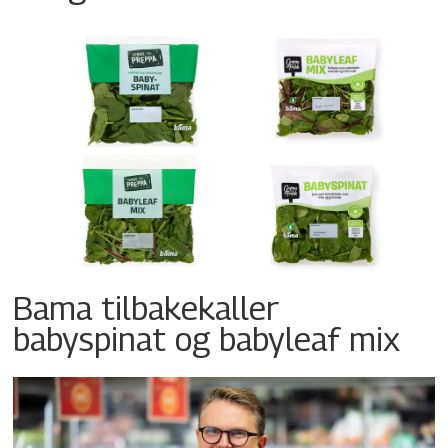
Bama tilbakekaller
babyspinat og babyleaf mix