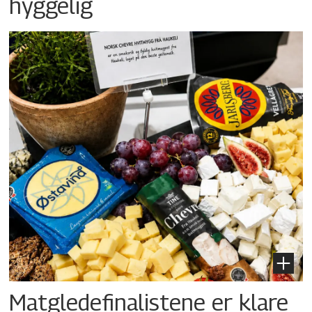
hyggelig
Matgledefinalistene er klare