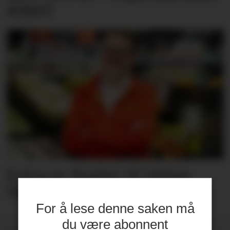
doblet
Extra er finalist til Virkes
Handelspris 2026
For å lese denne saken må
du være abonnent