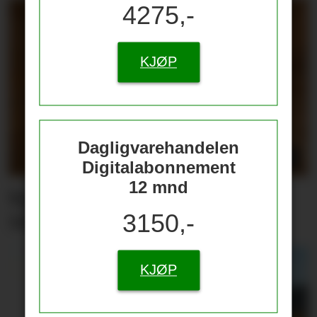
4275,-
KJØP
Dagligvarehandelen
Digitalabonnement
12 mnd
Nyhetsbrevet tar
sommerferie
3150,-
KJØP