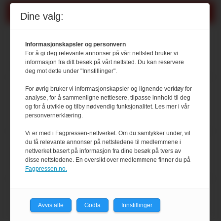
Siste artikler - Økologisk
Dine valg:
Kolonihagens norske
Informasjonskapsler og personvern
yoghurt: Trues av
For å gi deg relevante annonser på vårt nettsted bruker vi
melkemangel
informasjon fra ditt besøk på vårt nettsted. Du kan reservere
deg mot dette under "Innstillinger".
Marit Kolby vant
For øvrig bruker vi informasjonskapsler og lignende verktøy for
analyse, for å sammenligne nettlesere, tilpasse innhold til deg
Økologisk Norge sin
og for å utvikle og tilby nødvendig funksjonalitet. Les mer i vår
hederspris
personvernerklæring.
Vi er med i Fagpressen-nettverket. Om du samtykker under, vil
Blir enklere å velge
du få relevante annonser på nettstedene til medlemmene i
nettverket basert på informasjon fra dine besøk på tvers av
økologisk i butikkhylla
disse nettstedene. En oversikt over medlemmene finner du på
Fagpressen.no.
Kolonihagen sliter
med å få tak i nok melk
Avvis alle
Godta
Innstillinger