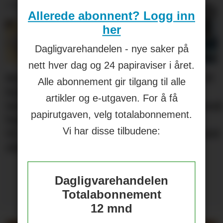
PRODUKTNYTT
Allerede abonnent? Logg inn
her
Dagligvarehandelen - nye saker på
nett hver dag og 24 papiraviser i året.
Knalltall
Aass vil
Brus og
Hard
Alle abonnement gir tilgang til alle
ter
for Açai
bli
jus fra
iste fra
artikler og e-utgaven. For å få
Bowl
førstevalg
Berentsen
Hansa
papirutgaven, velg totalabonnement.
i lite-
segment
Vi har disse tilbudene:
Dagligvarehandelen
Totalabonnement
12 mnd