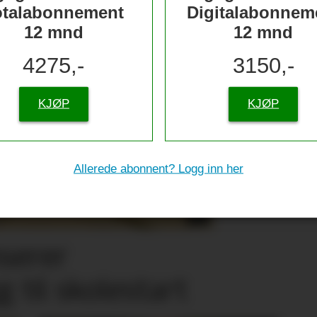
otalabonnement
Digitalabonnem
12 mnd
12 mnd
4275,-
3150,-
KJØP
KJØP
Allerede abonnent? Logg inn her
nserer
g til skolestart