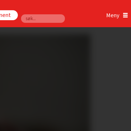
nnent
Søk