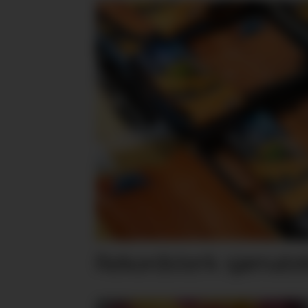
Rekordsterk sjømateks