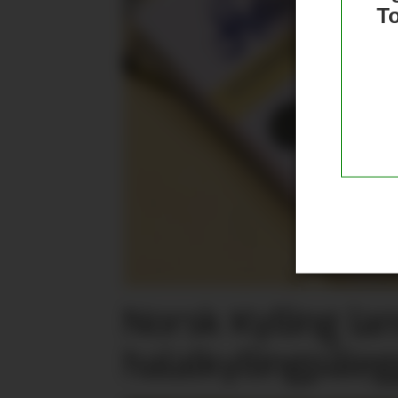
T
Norsk Kylling la
halalkylling­påleg