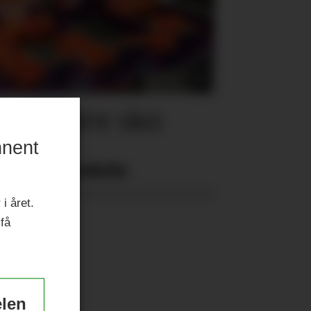
for store sko
nnent
Nyeste eAvis:
i året.
 få
elen