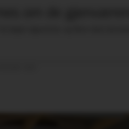
mes om de gjenværen
få kjøpt sigaretter, og flere skal skre
23.02.2024 - 08:30