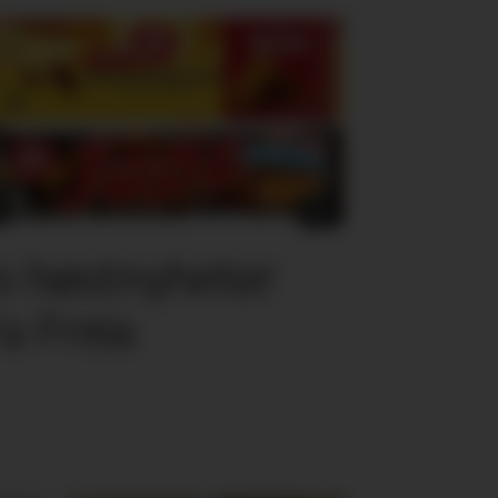
o høstnyheter
ra Freia