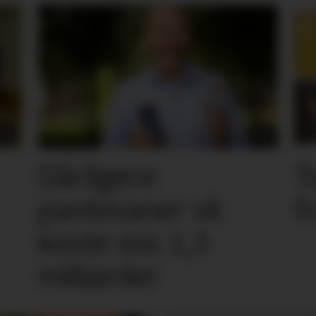
Dårligere
T
pantevaner vil
f
koste oss 1,3
milliarder