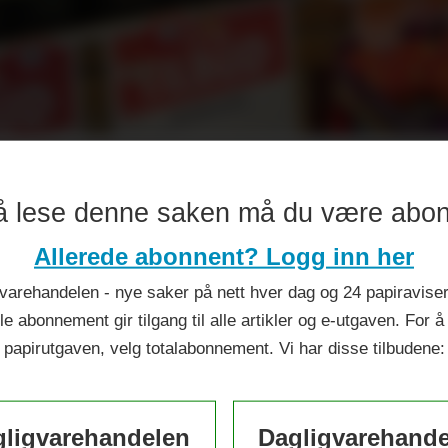
permarked i nærsenter i 
å lese denne saken må du være abo
Allerede abonnent? Logg inn her
varehandelen - nye saker på nett hver dag og 24 papiraviser 
le abonnement gir tilgang til alle artikler og e-utgaven. For å
papirutgaven, velg totalabonnement. Vi har disse tilbudene:
ligvarehandelen
Dagligvarehand