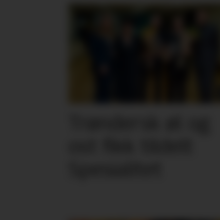
Trøndersk øl og
ost fikk tildelt
Spesialitet