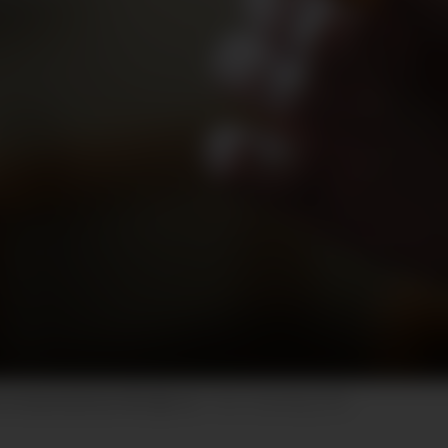
om helseministeren får viljen sin.
Frank May, NTB