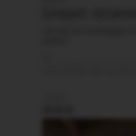
Grepet stram
Det kan bli vanskeligere å 
røyken.
NTB
23.02.2024 - 07:30
PUBLISERT
SIST OPPDATERT
NYHETER