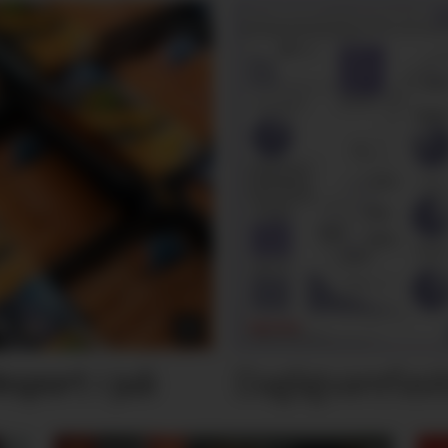
Dagligvarefasi
port i juli