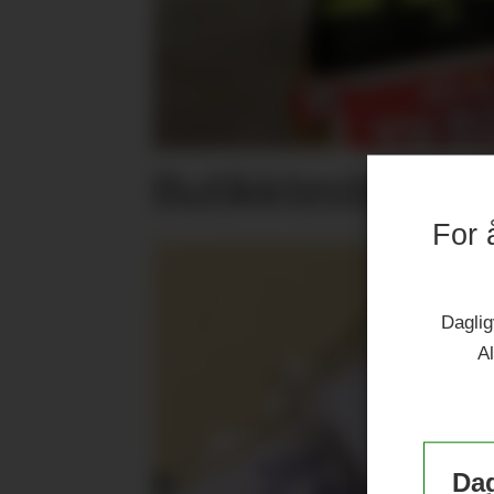
Butikktesten: Su
For 
Daglig
Al
Dag