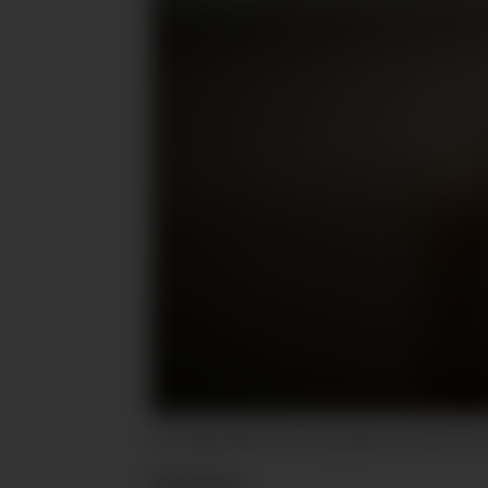
Et stadig sjeldnere syn. Og sjeldnere skal det bli 
Nyheter