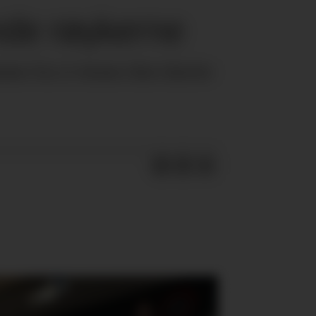
de røykerne
mmes fra å tenne den første