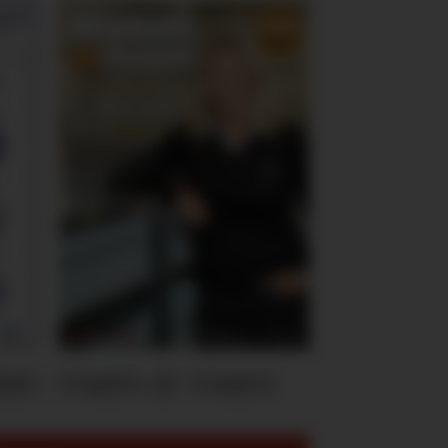
ten
Hvem er Hvem