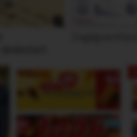
Dagligvarefasi
r
 skolestart
M