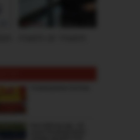
ten
Hvem er Hvem
est lest:
To høstnyheter fra Freia
Kiwi måtte gi opp – nå
prøver Norgesgruppen-
selskap seg igjen med