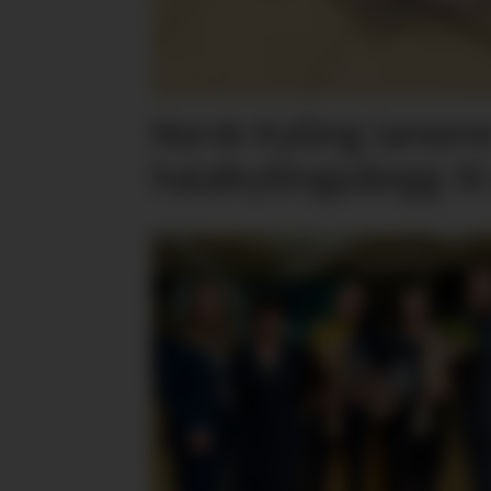
Norsk Kylling lansere
halalkyllingpålegg til