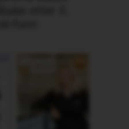
ilbake etter E.
oli-funn