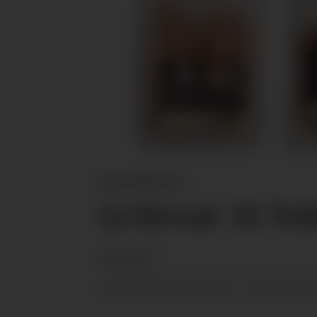
Produktnytt
Grillmat til fo
Redaksjonen
02.06.2020 - 06:21
PUBLISERT
SIST OPPDATERT