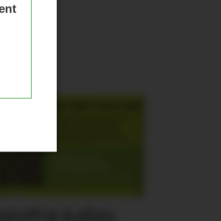
ent
pirefrø kalles