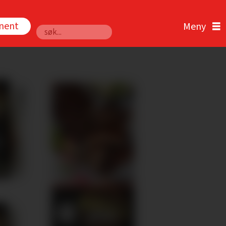
nnent
Søk