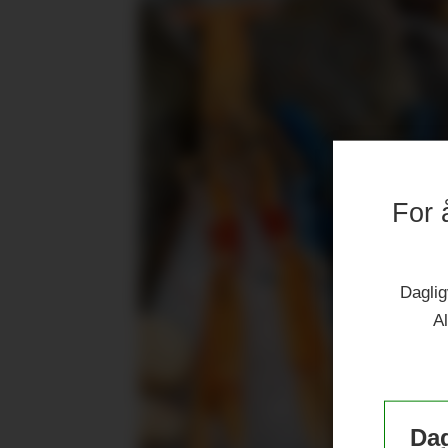
For 
Daglig
Al
Dag