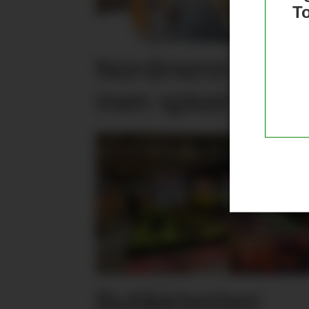
T
Nordmenn er posi
men spiser mind
Butikktesten: