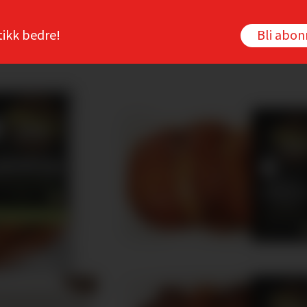
tikk bedre!
Bli abo