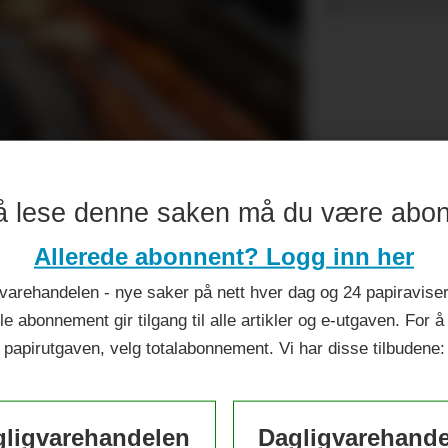
å lese denne saken må du være abo
Allerede abonnent? Logg inn her
varehandelen - nye saker på nett hver dag og 24 papiraviser 
le abonnement gir tilgang til alle artikler og e-utgaven. For å
papirutgaven, velg totalabonnement. Vi har disse tilbudene:
ligvarehandelen
Dagligvarehand