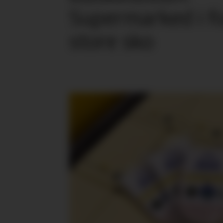
Supermarked i f
store sko