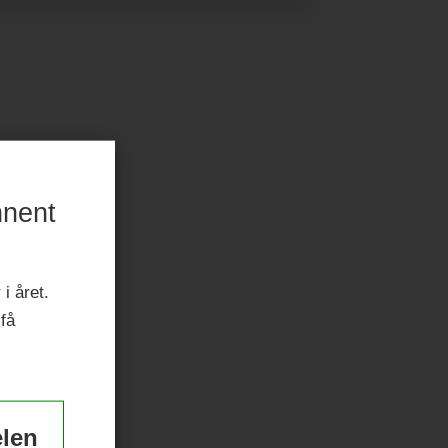
nnent
i året.
 få
elen