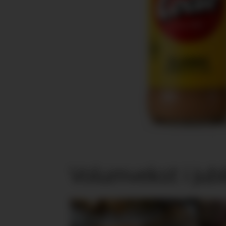
Volumvekst i jub