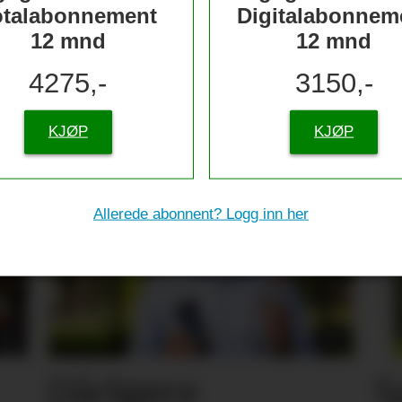
otalabonnement
Digitalabonnem
12 mnd
12 mnd
4275,-
3150,-
tive til sjømat –
re
KJØP
KJØP
Allerede abonnent? Logg inn her
Dårligere
S