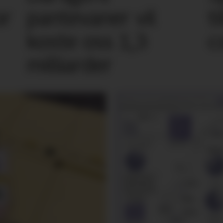
or
pantevaner vil
t
koste oss 1,3
c
milliarder