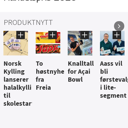
PRODUKTNYTT
Knalltall
Aass vil
Brus og
Hard
ter
for Açai
bli
jus fra
iste fra
Bowl
førstevalg
Berentsen
Hansa
i lite-
segment