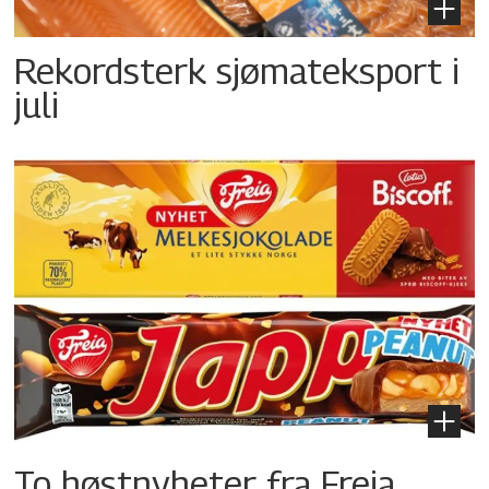
Rekordsterk sjømateksport i
juli
To høstnyheter fra Freia