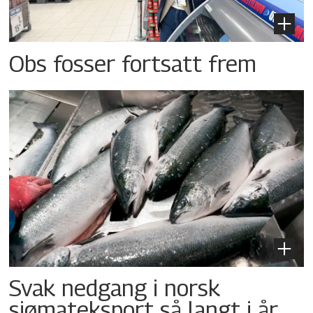
Obs fosser fortsatt frem
Svak nedgang i norsk
sjømateksport så langt i år