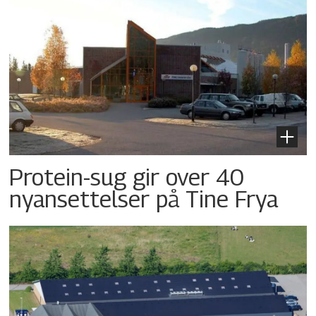
Protein-sug gir over 40
nyansettelser på Tine Frya