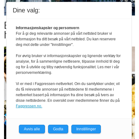
Dine valg:
Butikktesten: Slitent, men
Informasjonskapsler og personvern
hyggelig
For å gi deg relevante annonser på vårt nettsted bruker vi
informasjon fra ditt besøk på vårt nettsted. Du kan reservere
deg mot dette under "Innstillinger".
For øvrig bruker vi informasjonskapsler og lignende verktøy for
analyse, for å sammenligne nettlesere, tilpasse innhold til deg
og for å utvikle og tilby nødvendig funksjonalitet. Les mer i vår
personvernerklæring.
Vi er med i Fagpressen-nettverket. Om du samtykker under, vil
du få relevante annonser på nettstedene til medlemmene i
nettverket basert på informasjon fra dine besøk på tvers av
disse nettstedene. En oversikt over medlemmene finner du på
Fagpressen.no.
Avvis alle
Godta
Innstillinger