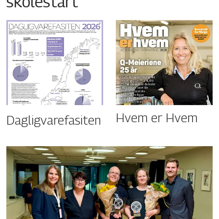
skolestart
Hvem er Hvem
Dagligvarefasiten