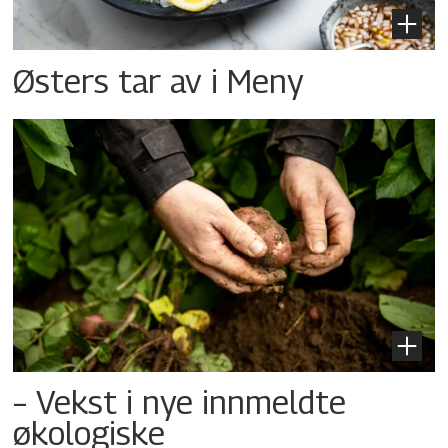
Østers tar av i Meny
– Vekst i nye innmeldte
økologiske