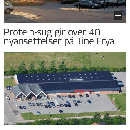
Protein-sug gir over 40
nyansettelser på Tine Frya