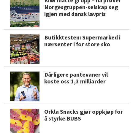
Kiwi måtte gi opp – nå prøver
Norgesgruppen-selskap seg
igjen med dansk lavpris
Butikktesten: Supermarked i
nærsenter i for store sko
Dårligere pantevaner vil
koste oss 1,3 milliarder
Orkla Snacks gjør oppkjøp for
å styrke BUBS