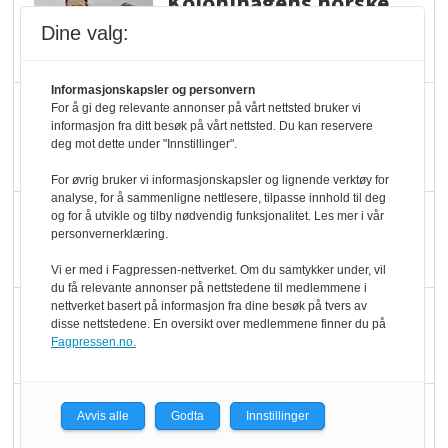
Kolonihagens norske
yoghurt: Trues av
Dine valg:
melkemangel
Informasjonskapsler og personvern
Marit Kolby vant
For å gi deg relevante annonser på vårt nettsted bruker vi
informasjon fra ditt besøk på vårt nettsted. Du kan reservere
Økologisk Norge sin
deg mot dette under "Innstillinger".
hederspris
For øvrig bruker vi informasjonskapsler og lignende verktøy for
analyse, for å sammenligne nettlesere, tilpasse innhold til deg
Blir enklere å velge
og for å utvikle og tilby nødvendig funksjonalitet. Les mer i vår
personvernerklæring.
økologisk i butikkhylla
Vi er med i Fagpressen-nettverket. Om du samtykker under, vil
du få relevante annonser på nettstedene til medlemmene i
nettverket basert på informasjon fra dine besøk på tvers av
Kolonihagen sliter
disse nettstedene. En oversikt over medlemmene finner du på
med å få tak i nok melk
Fagpressen.no.
Rapport: Økokundene
Avvis alle
Godta
Innstillinger
er klare! Er markedet