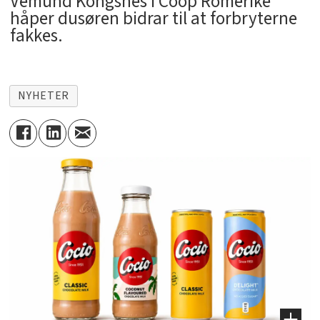
Vemund Kongsnes i Coop Romerike
håper dusøren bidrar til at forbryterne
fakkes.
NYHETER