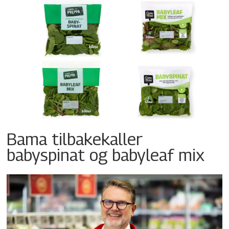
Bama tilbakekaller
babyspinat og babyleaf mix