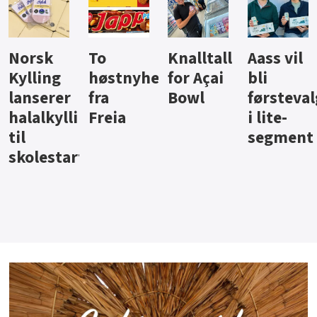
Knalltall
Aass vil
Brus og
Hard
ter
for Açai
bli
jus fra
iste fra
Bowl
førstevalg
Berentsen
Hansa
i lite-
segment