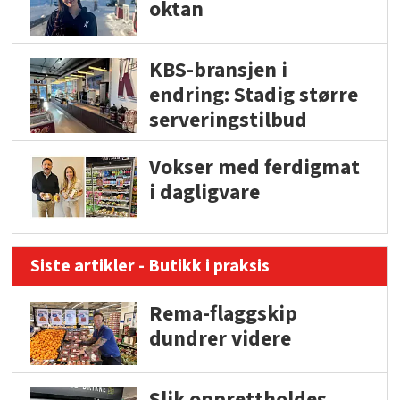
oktan
KBS-bransjen i
endring: Stadig større
serveringstilbud
Vokser med ferdigmat
i dagligvare
Siste artikler - Butikk i praksis
Rema-flaggskip
dundrer videre
Slik opprettholdes