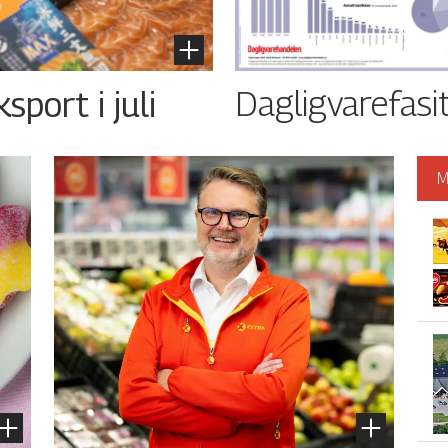
Dagligvarefasi
port i juli
M