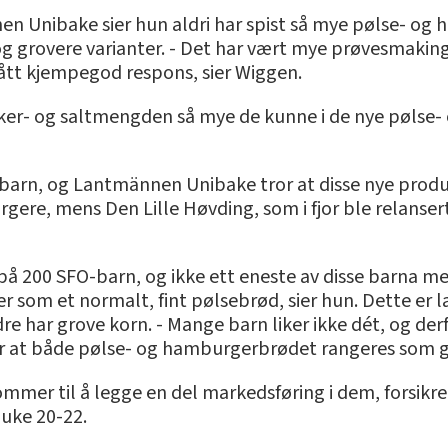
en Unibake sier hun aldri har spist så mye pølse- o
g grovere varianter. - Det har vært mye prøvesmaking, 
fått kjempegod respons, sier Wiggen.
ker- og saltmengden så mye de kunne i de nye pølse
arn, og Lantmännen Unibake tror at disse nye produ
rgere, mens Den Lille Høvding, som i fjor ble relanser
 på 200 SFO-barn, og ikke ett eneste av disse barna me
r som et normalt, fint pølsebrød, sier hun. Dette er 
har grove korn. - Mange barn liker ikke dét, og derfor 
er at både pølse- og hamburgerbrødet rangeres som g
ommer til å legge en del markedsføring i dem, forsikre
 uke 20-22.