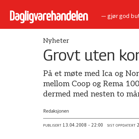
— gjør god bu
Nyheter
Grovt uten ko
På et møte med Ica og Nor
mellom Coop og Rema 1000 
dermed med nesten to må
Redaksjonen
13.04.2008 - 22:00
PUBLISERT
SIST OPPDATERT