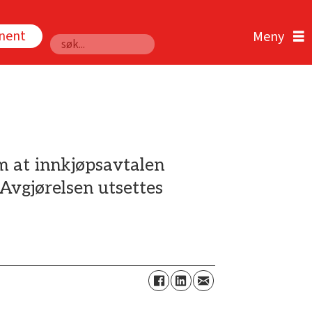
nnent
Søk
m at innkjøpsavtalen
Avgjørelsen utsettes