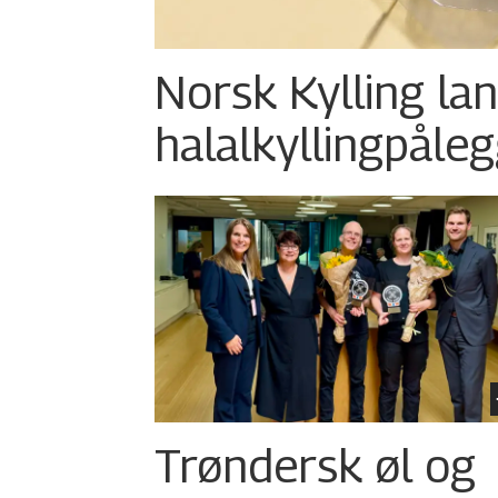
Norsk Kylling la
halalkylling­påleg
Trøndersk øl og