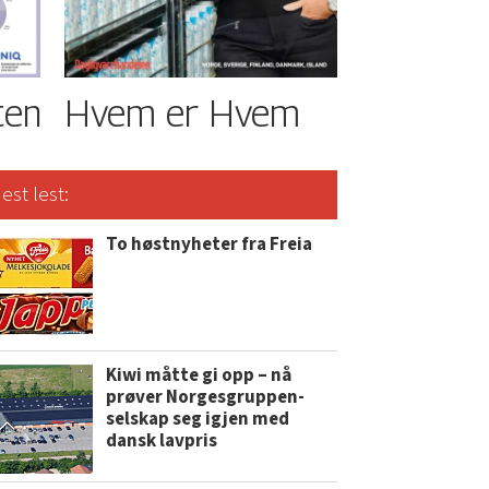
ten
Hvem er Hvem
est lest:
To høstnyheter fra Freia
Kiwi måtte gi opp – nå
prøver Norgesgruppen-
selskap seg igjen med
dansk lavpris