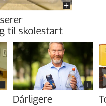
nserer
g til skolestart
Dårligere
T