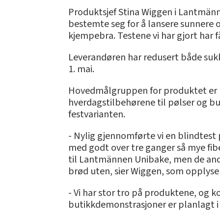
Produktsjef Stina Wiggen i Lantmänn
bestemte seg for å lansere sunnere o
kjempebra. Testene vi har gjort har 
Leverandøren har redusert både suk
1. mai.
Hovedmålgruppen for produktet er b
hverdagstilbehørene til pølser og bu
festvarianten.
- Nylig gjennomførte vi en blindtest
med godt over tre ganger så mye fibe
til Lantmännen Unibake, men de andre 
brød uten, sier Wiggen, som opplys
- Vi har stor tro på produktene, og k
butikkdemonstrasjoner er planlagt i