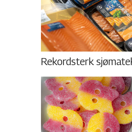
Rekordsterk sjømateks