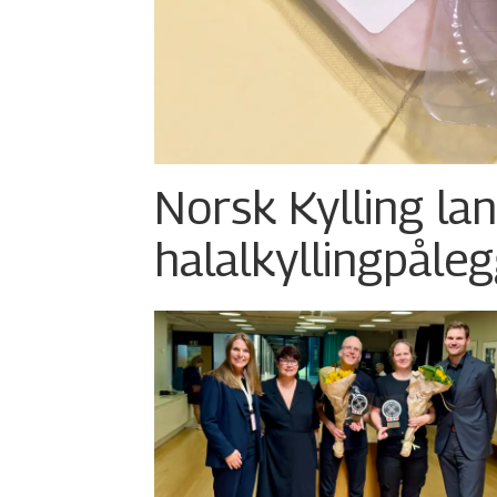
Norsk Kylling la
halalkylling­påleg