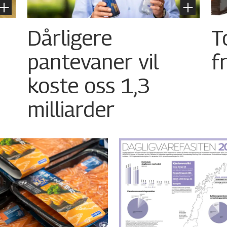
Dårligere
T
pantevaner vil
f
koste oss 1,3
milliarder