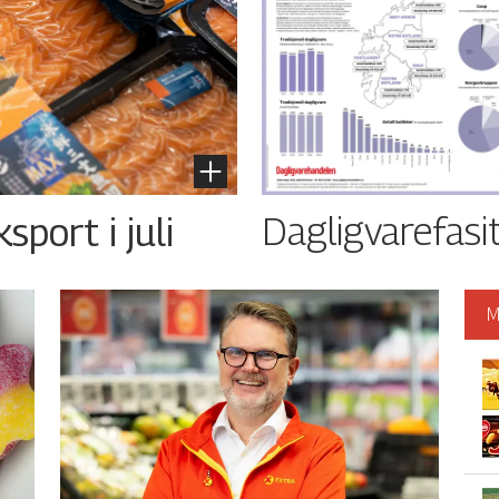
Dagligvarefasi
port i juli
M