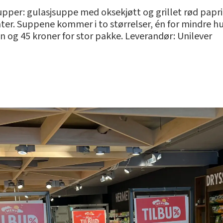
supper: gulasjsuppe med oksekjøtt og grillet rød pap
r. Suppene kommer i to størrelser, én for mindre hu
ten og 45 kroner for stor pakke. Leverandør: Unilever