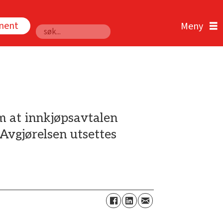
nnent
Søk
m at innkjøpsavtalen
Avgjørelsen utsettes