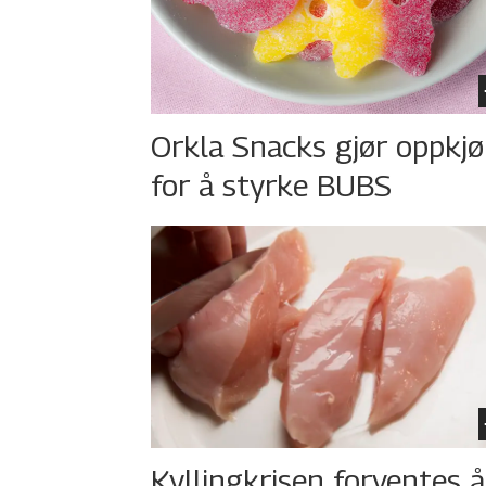
Orkla Snacks gjør oppkj
for å styrke BUBS
Kyllingkrisen forventes å