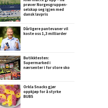
Kiwi måtte gi opp – nå
prøver Norgesgruppen-
selskap seg igjen med
dansk lavpris
Dårligere pantevaner vil
koste oss 1,3 milliarder
Butikktesten:
Supermarked i
nærsenter i for store sko
Orkla Snacks gjør
oppkjøp for å styrke
BUBS