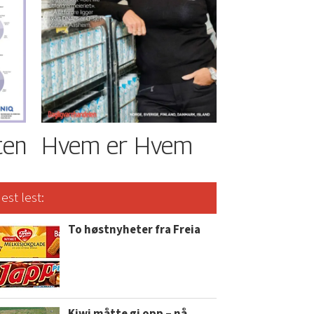
ten
Hvem er Hvem
est lest:
To høstnyheter fra Freia