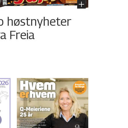
o høstnyheter
ra Freia