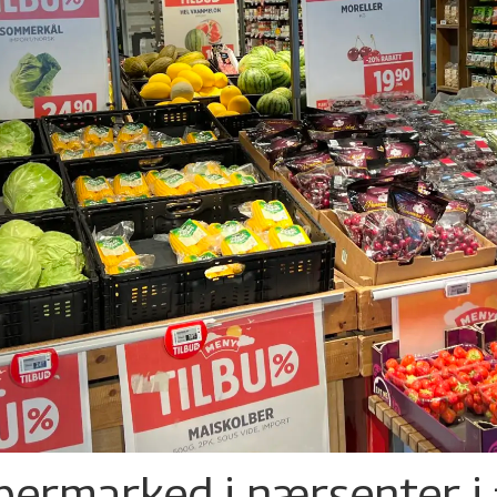
permarked i nærsenter i 