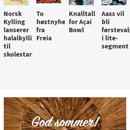
Knalltall
Aass vil
Brus og
Hard
ter
for Açai
bli
jus fra
iste fra
Bowl
førstevalg
Berentsen
Hansa
i lite-
segment