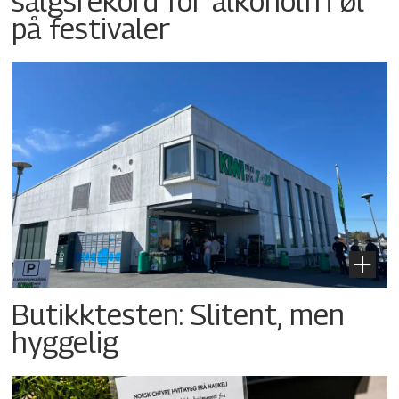
salgsrekord for alkoholfri øl
på festivaler
Butikktesten: Slitent, men
hyggelig