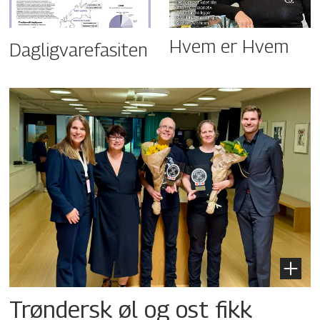
Hvem er Hvem
Dagligvarefasiten
Trøndersk øl og ost fikk