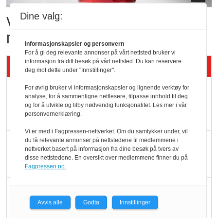
Dine valg:
Vil vokse i brusmarkedet
med Dr Pepper
Informasjonskapsler og personvern
For å gi deg relevante annonser på vårt nettsted bruker vi
informasjon fra ditt besøk på vårt nettsted. Du kan reservere
Siste artikler - KBS
deg mot dette under "Innstillinger".
For øvrig bruker vi informasjonskapsler og lignende verktøy for
Mat er viktigere enn
analyse, for å sammenligne nettlesere, tilpasse innhold til deg
pris når elbilister
og for å utvikle og tilby nødvendig funksjonalitet. Les mer i vår
personvernerklæring.
velger ladestopp
Vi er med i Fagpressen-nettverket. Om du samtykker under, vil
du få relevante annonser på nettstedene til medlemmene i
Ti bensinstasjoner
nettverket basert på informasjon fra dine besøk på tvers av
legger ned hver måned
disse nettstedene. En oversikt over medlemmene finner du på
Fagpressen.no.
Potetball, kylling og 98
oktan
Avvis alle
Godta
Innstillinger