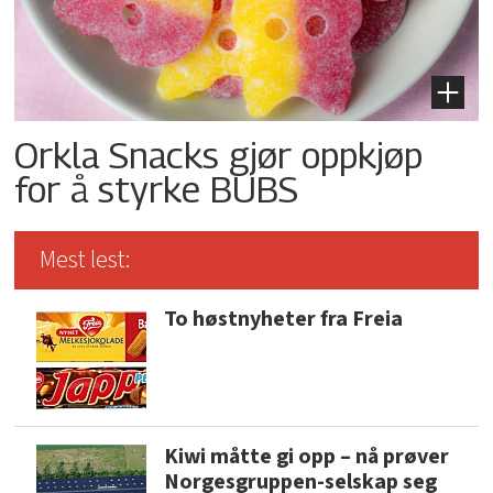
Orkla Snacks gjør oppkjøp
for å styrke BUBS
Mest lest:
To høstnyheter fra Freia
Kiwi måtte gi opp – nå prøver
Norgesgruppen-selskap seg