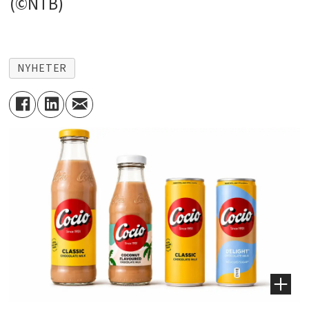
(©NTB)
NYHETER