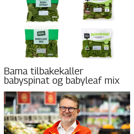
Bama tilbakekaller
babyspinat og babyleaf mix