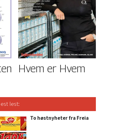
ten
Hvem er Hvem
est lest:
To høstnyheter fra Freia