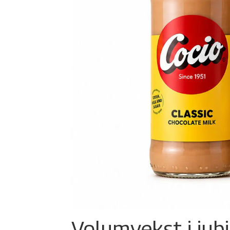
Volumvekst i jub