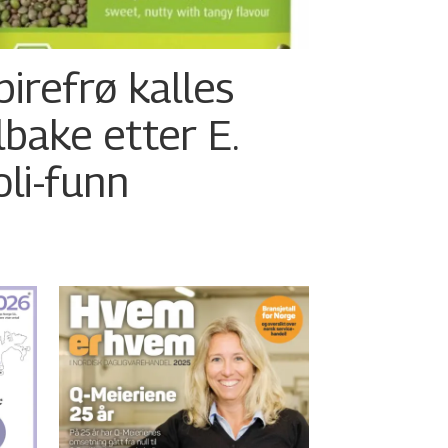
pirefrø kalles
ilbake etter E.
oli-funn