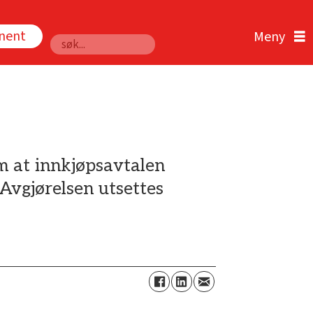
nnent
Søk
m at innkjøpsavtalen
Avgjørelsen utsettes