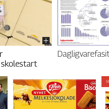
Dagligvarefasi
r
 skolestart
M