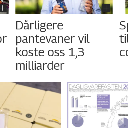
Dårligere
S
or
pantevaner vil
t
koste oss 1,3
c
milliarder