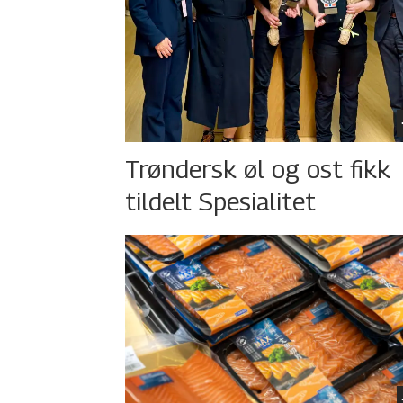
Trøndersk øl og ost fikk
tildelt Spesialitet