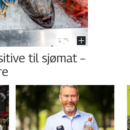
tive til sjømat –
re