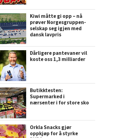
Kiwi måtte gi opp – nå
prøver Norgesgruppen-
selskap seg igjen med
dansk lavpris
Dårligere pantevaner vil
koste oss 1,3 milliarder
Butikktesten:
Supermarked i
nærsenter i for store sko
Orkla Snacks gjør
oppkjøp for å styrke