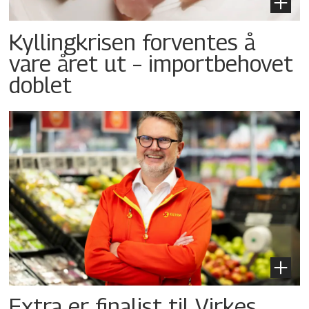
Kyllingkrisen forventes å
vare året ut – importbehovet
doblet
Extra er finalist til Virkes