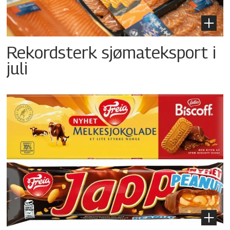
Rekordsterk sjømateksport i
juli