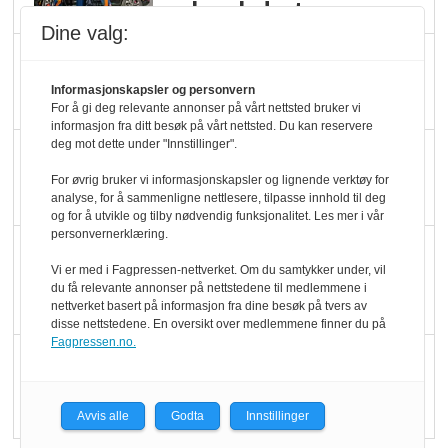
velger ladestopp
Dine valg:
Ti bensinstasjoner
legger ned hver måned
Informasjonskapsler og personvern
For å gi deg relevante annonser på vårt nettsted bruker vi
informasjon fra ditt besøk på vårt nettsted. Du kan reservere
deg mot dette under "Innstillinger".
Potetball, kylling og 98
oktan
For øvrig bruker vi informasjonskapsler og lignende verktøy for
analyse, for å sammenligne nettlesere, tilpasse innhold til deg
og for å utvikle og tilby nødvendig funksjonalitet. Les mer i vår
personvernerklæring.
KBS-bransjen i
Vi er med i Fagpressen-nettverket. Om du samtykker under, vil
endring: Stadig større
du få relevante annonser på nettstedene til medlemmene i
serveringstilbud
nettverket basert på informasjon fra dine besøk på tvers av
disse nettstedene. En oversikt over medlemmene finner du på
Fagpressen.no.
Vokser med ferdigmat
i dagligvare
Avvis alle
Godta
Innstillinger