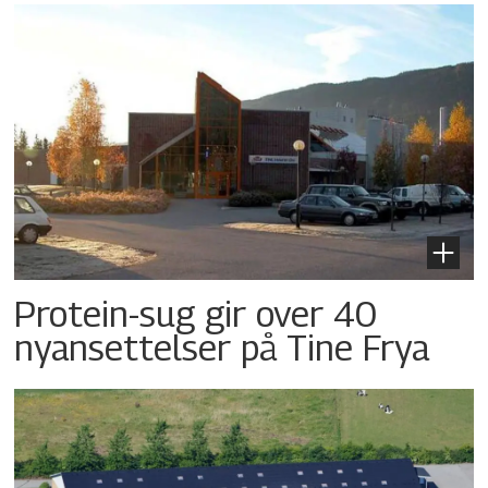
Protein-sug gir over 40
nyansettelser på Tine Frya