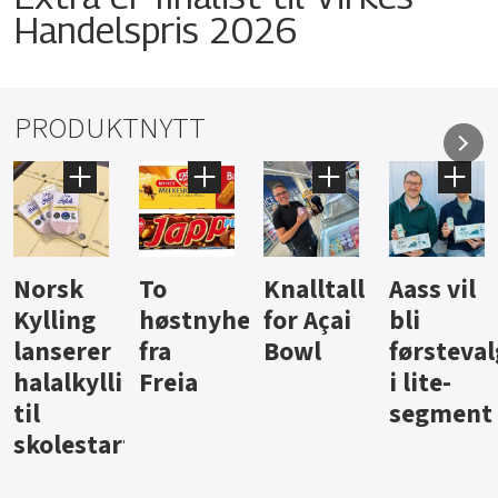
Handelspris 2026
PRODUKTNYTT
Knalltall
Aass vil
Brus og
Hard
ter
for Açai
bli
jus fra
iste fra
Bowl
førstevalg
Berentsen
Hansa
i lite-
segment