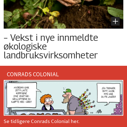
– Vekst i nye innmeldte
økologiske
landbruksvirksomheter
CONRADS COLONIAL
Se tidligere Conrads Colonial her.