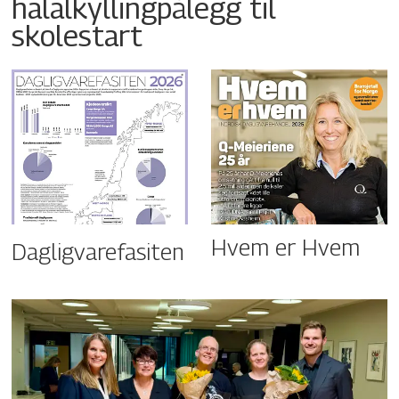
halalkyllingpålegg til
skolestart
Hvem er Hvem
Dagligvarefasiten