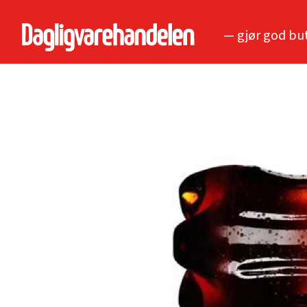
— gjør god bu