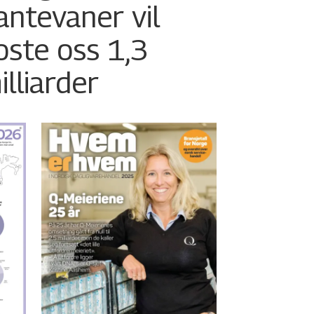
antevaner vil
oste oss 1,3
illiarder