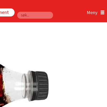
nnent
Søk