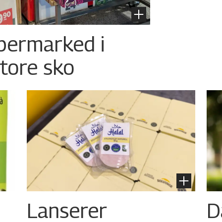
permarked i
store sko
Lanserer
D