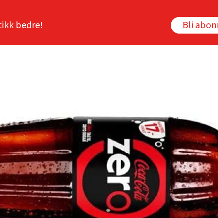
tikk bedre!
Bli abo