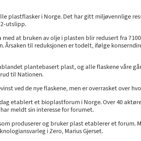
lle plastflasker i Norge. Det har gitt miljøvennlige re
2-utslipp.
med at bruken av olje i plasten blir redusert fra 7100
 Årsaken til reduksjonen er todelt, ifølge konserndi
nnblandet plantebasert plast, og alle flaskene våre går 
rud til Nationen.
øgevinst ved de nye flaskene, men er overrasket over hv
t i dag etablert et bioplastforum i Norge. Over 40 aktø
har meldt sin interesse for forumet.
r som produserer og bruker plast etablerer et forum. 
eknologiansvarleg i Zero, Marius Gjerset.