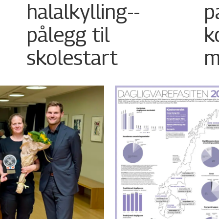
halalkylling-­
p
pålegg til
k
skolestart
m