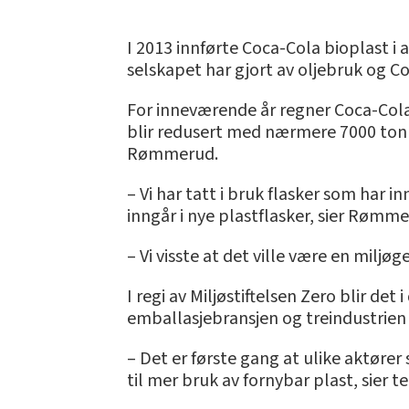
I 2013 innførte Coca-Cola bioplast i a
selskapet har gjort av oljebruk og Co
For inneværende år regner Coca-Cola 
blir redusert med nærmere 7000 tonn.
Rømmerud.
– Vi har tatt i bruk flasker som har i
inngår i nye plastflasker, sier Rømme
– Vi visste at det ville være en milj
I regi av Miljøstiftelsen Zero blir de
emballasjebransjen og treindustrien 
– Det er første gang at ulike aktøre
til mer bruk av fornybar plast, sier t