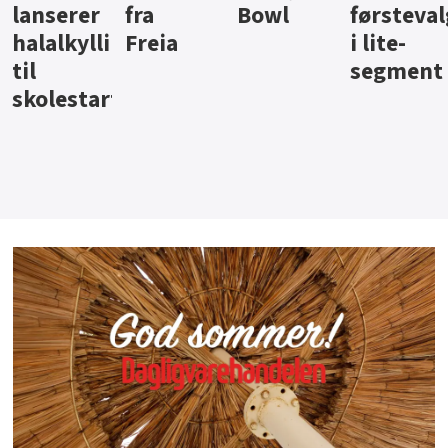
Bowl
førstevalg
Berentsen
Hansa
i lite-
segment