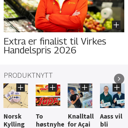
Extra er finalist til Virkes
Handelspris 2026
PRODUKTNYTT
Knalltall
Aass vil
Brus og
Hard
ter
for Açai
bli
jus fra
iste fra