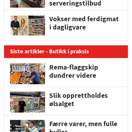
serveringstilbud
Vokser med ferdigmat
i dagligvare
Siste artikler - Butikk i praksis
Rema-flaggskip
dundrer videre
Slik opprettholdes
ølsalget
Færre varer, men fulle