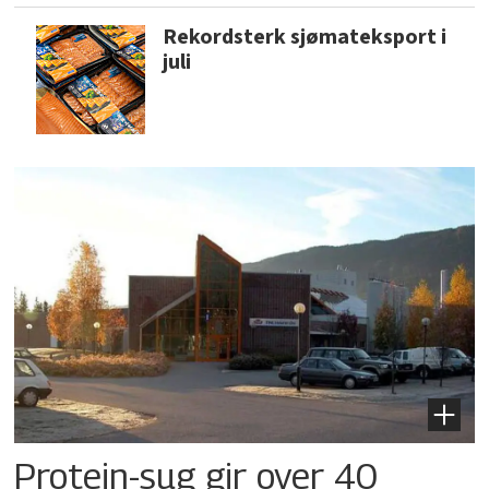
Rekordsterk sjømateksport i
juli
Protein-sug gir over 40