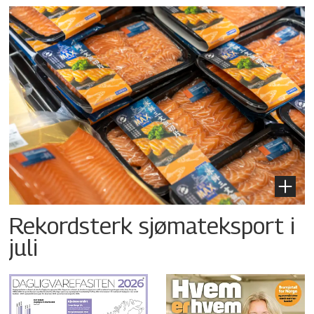
Rekordsterk sjømateksport i
juli