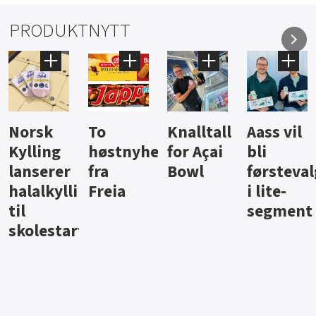
PRODUKTNYTT
Knalltall
Aass vil
Brus og
Hard
ter
for Açai
bli
jus fra
iste fra
Bowl
førstevalg
Berentsen
Hansa
i lite-
segment