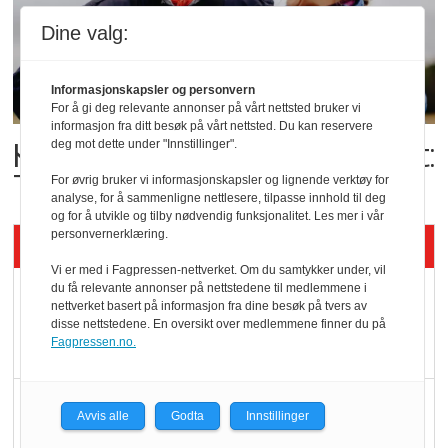
Dine valg:
Informasjonskapsler og personvern
For å gi deg relevante annonser på vårt nettsted bruker vi
informasjon fra ditt besøk på vårt nettsted. Du kan reservere
Kolonihagens norske yoghurt:
deg mot dette under "Innstillinger".
Trues av melkemangel
For øvrig bruker vi informasjonskapsler og lignende verktøy for
analyse, for å sammenligne nettlesere, tilpasse innhold til deg
og for å utvikle og tilby nødvendig funksjonalitet. Les mer i vår
personvernerklæring.
Siste artikler - KBS
Vi er med i Fagpressen-nettverket. Om du samtykker under, vil
du få relevante annonser på nettstedene til medlemmene i
Mat er viktigere enn
nettverket basert på informasjon fra dine besøk på tvers av
pris når elbilister
disse nettstedene. En oversikt over medlemmene finner du på
Fagpressen.no.
velger ladestopp
Ti bensinstasjoner
Avvis alle
Godta
Innstillinger
legger ned hver måned