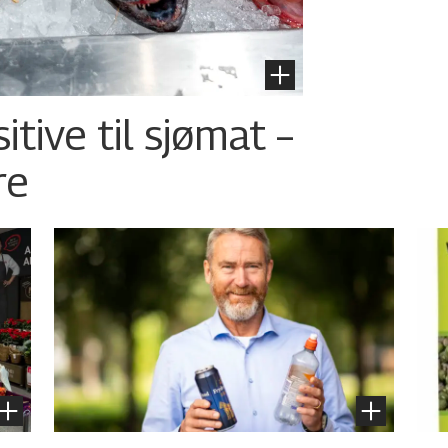
tive til sjømat –
re