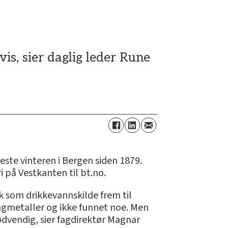
is, sier daglig leder Rune
ste vinteren i Bergen siden 1879.
i på Vestkanten til bt.no.
k som drikkevannskilde frem til
tungmetaller og ikke funnet noe. Men
ødvendig, sier fagdirektør Magnar