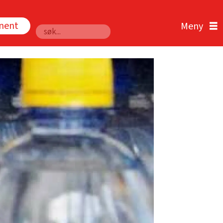
nnent
Søk