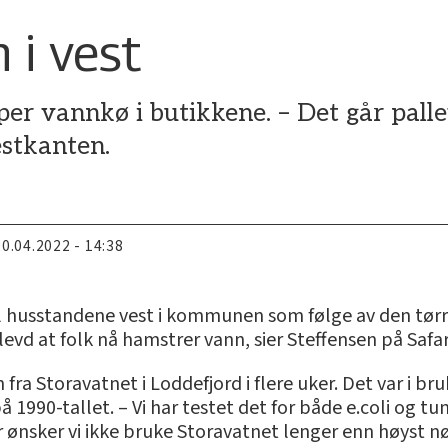
 i vest
er vannkø i butikkene. – Det går pallev
estkanten.
20.04.2022 - 14:38
l husstandene vest i kommunen som følge av den tørre
evd at folk nå hamstrer vann, sier Steffensen på Safar
Storavatnet i Loddefjord i flere uker. Det var i bru
 på 1990-tallet. – Vi har testet det for både e.coli og 
or ønsker vi ikke bruke Storavatnet lenger enn høyst n