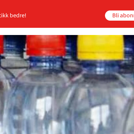
tikk bedre!
Bli abo