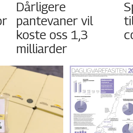
Dårligere
S
or
pantevaner vil
t
koste oss 1,3
c
milliarder