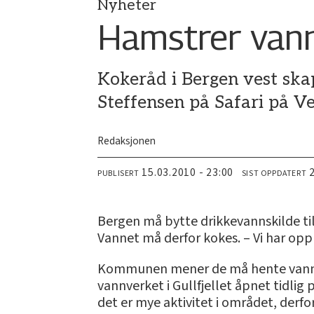
Nyheter
Hamstrer vann
Kokeråd i Bergen vest skap
Steffensen på Safari på V
Redaksjonen
15.03.2010 - 23:00
PUBLISERT
SIST OPPDATERT
Bergen må bytte drikkevannskilde ti
Vannet må derfor kokes. – Vi har oppl
Kommunen mener de må hente vann fra 
vannverket i Gullfjellet åpnet tidlig
det er mye aktivitet i området, derf