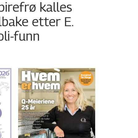
pirefrø kalles
ilbake etter E.
oli-funn