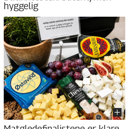
hyggelig
Matgledefinalistene er klare