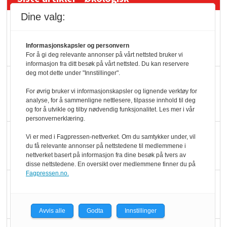
Dine valg:
Kolonihagens norske
yoghurt: Trues av
Informasjonskapsler og personvern
melkemangel
For å gi deg relevante annonser på vårt nettsted bruker vi
informasjon fra ditt besøk på vårt nettsted. Du kan reservere
deg mot dette under "Innstillinger".
Marit Kolby vant
Økologisk Norge sin
For øvrig bruker vi informasjonskapsler og lignende verktøy for
analyse, for å sammenligne nettlesere, tilpasse innhold til deg
hederspris
og for å utvikle og tilby nødvendig funksjonalitet. Les mer i vår
personvernerklæring.
Blir enklere å velge
Vi er med i Fagpressen-nettverket. Om du samtykker under, vil
du få relevante annonser på nettstedene til medlemmene i
økologisk i butikkhylla
nettverket basert på informasjon fra dine besøk på tvers av
disse nettstedene. En oversikt over medlemmene finner du på
Fagpressen.no.
Kolonihagen sliter
med å få tak i nok melk
Avvis alle
Godta
Innstillinger