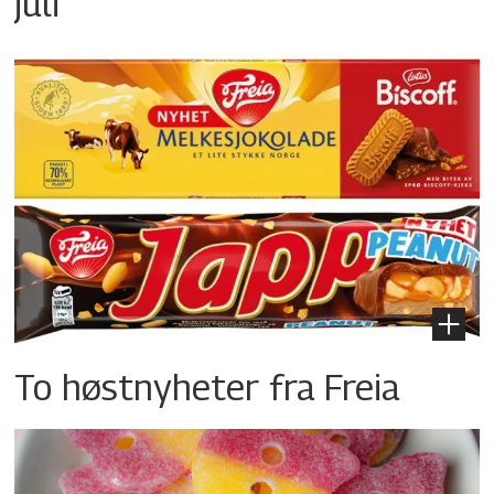
juli
To høstnyheter fra Freia