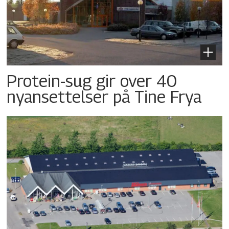
Protein-sug gir over 40
nyansettelser på Tine Frya