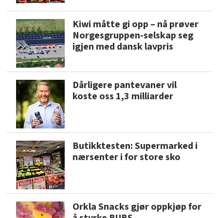
Kiwi måtte gi opp – nå prøver
Norgesgruppen-selskap seg
igjen med dansk lavpris
Dårligere pantevaner vil
koste oss 1,3 milliarder
Butikktesten: Supermarked i
nærsenter i for store sko
Orkla Snacks gjør oppkjøp for
å styrke BUBS