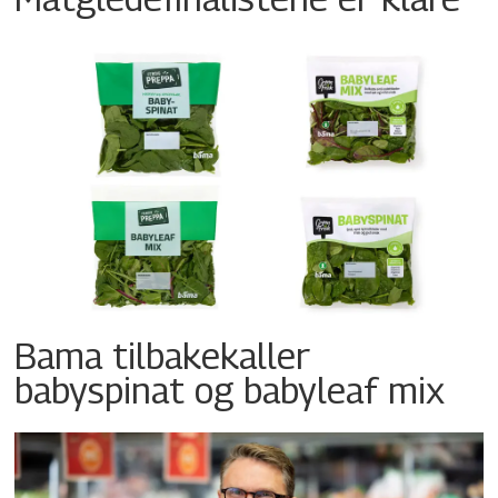
Bama tilbakekaller
babyspinat og babyleaf mix