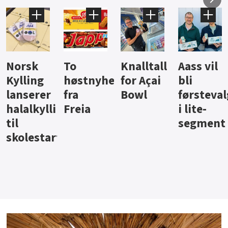
Knalltall
Aass vil
Brus og
Hard
ter
for Açai
bli
jus fra
iste fra
Bowl
førstevalg
Berentsen
Hansa
i lite-
segment