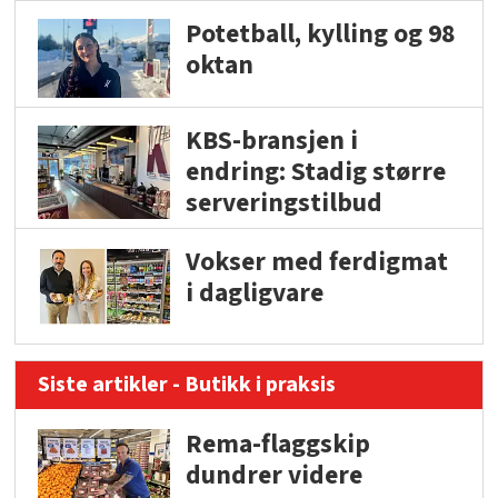
Potetball, kylling og 98
oktan
KBS-bransjen i
endring: Stadig større
serveringstilbud
Vokser med ferdigmat
i dagligvare
Siste artikler - Butikk i praksis
Rema-flaggskip
dundrer videre