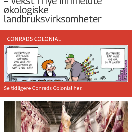
– Vekst i nye innmeldte
økologiske
landbruksvirksomheter
CONRADS COLONIAL
Se tidligere Conrads Colonial her.