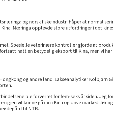
næringa og norsk fiskeindustri håper at normalisering
til Kina. Næringa opplevde store utfordringer i det kin
met. Spesielle veterinære kontroller gjorde at produk
 fortsatt hatt en betydelig eksport til Kina, men vi har 
ia Hongkong og andre land. Lakseanalytiker Kolbjørn 
orten.
bindelsene ble forverret for fem-seks år siden. Jeg f
ører igjen vil kunne gå inn i Kina og drive markedsføri
skeødegård til NTB.