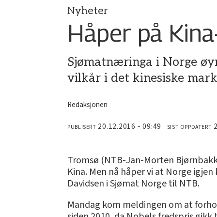
Nyheter
Håper på Kina
Sjømatnæringa i Norge øyn
vilkår i det kinesiske mar
Redaksjonen
20.12.2016 - 09:49
PUBLISERT
SIST OPPDATERT
Tromsø (NTB-Jan-Morten Bjørnbakk): – 
Kina. Men nå håper vi at Norge igjen 
Davidsen i Sjømat Norge til NTB.
Mandag kom meldingen om at forhold
siden 2010, da Nobels fredspris gikk t