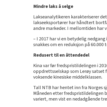
Mindre laks å selge
Lakseanalytikeren karakteriserer d
lakseeksportører har håndtert bortf
andre markeder. I mellomtiden har 
– I 2017 har vi en betydelig nedgang
snakkes om en reduksjon på 60.000 ton
Redusert til en åttendedel
Kina var før fredspristildelingen i 20
oppdrettsselskap som Lerøy satset fr
voksende kinesiske middelklassen.
Tall NTB har hentet inn fra Norges s
Måneden etter fredspristildelingen b
variert, men vist en nedadgående tr