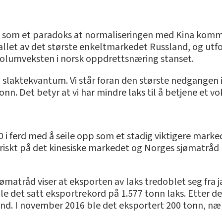
et som et paradoks at normaliseringen med Kina komm
allet av det største enkeltmarkedet Russland, og utf
volumveksten i norsk oppdrettsnæring stanset.
 i slaktekvantum. Vi står foran den største nedgangen 
n. Det betyr at vi har mindre laks til å betjene et v
10 i ferd med å seile opp som et stadig viktigere marke
iskt på det kinesiske markedet og Norges sjømatråd la
jømatråd viser at eksporten av laks tredoblet seg fra 
le det satt eksportrekord på 1.577 tonn laks. Etter de
end. I november 2016 ble det eksportert 200 tonn, n