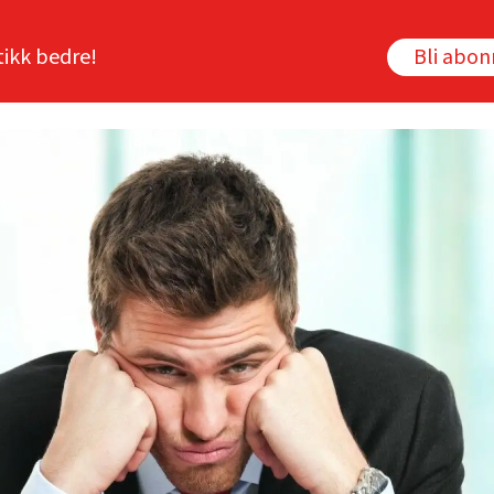
tikk bedre!
Bli abo