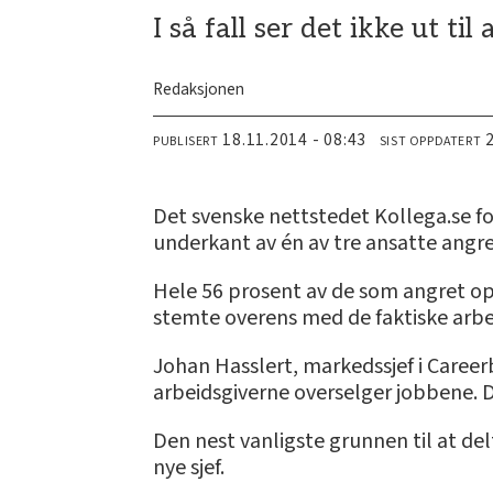
I så fall ser det ikke ut til
Redaksjonen
18.11.2014 - 08:43
PUBLISERT
SIST OPPDATERT
Det svenske nettstedet Kollega.se for
underkant av én av tre ansatte angre
Hele 56 prosent av de som angret opp
stemte overens med de faktiske arb
Johan Hasslert, markedssjef i Careerbu
arbeidsgiverne overselger jobbene. D
Den nest vanligste grunnen til at de
nye sjef.