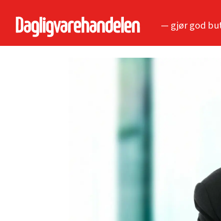
— gjør god bu