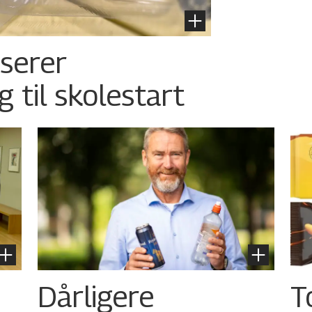
nserer
g til skolestart
Dårligere
T