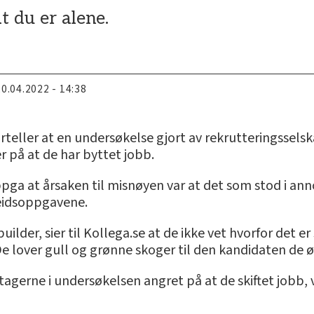
 at du er alene.
20.04.2022 - 14:38
teller at en undersøkelse gjort av rekrutteringsselska
r på at de har byttet jobb.
ga at årsaken til misnøyen var at det som stod i ann
eidsoppgavene.
ilder, sier til Kollega.se at de ikke vet hvorfor det er
e lover gull og grønne skoger til den kandidaten de ø
ltagerne i undersøkelsen angret på at de skiftet jobb,