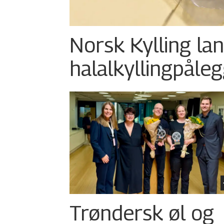
Norsk Kylling la
halalkylling­påleg
Trøndersk øl og