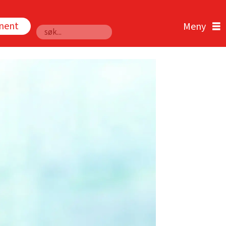
nnent
Søk