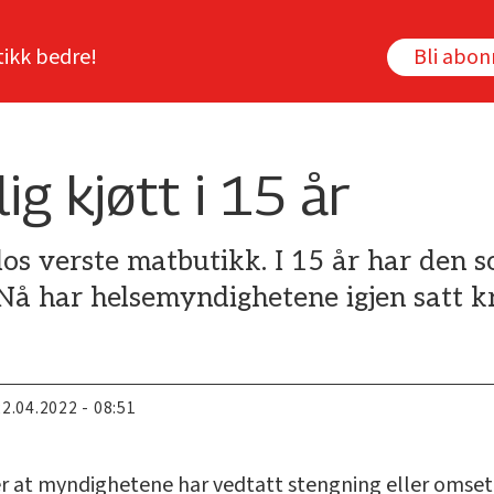
tikk bedre!
Bli abo
ig kjøtt i 15 år
os verste matbutikk. I 15 år har den so
 Nå har helsemyndighetene igjen satt k
22.04.2022 - 08:51
er at myndighetene har vedtatt stengning eller oms