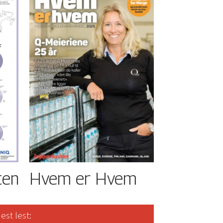
ten
Hvem er Hvem
est lest: