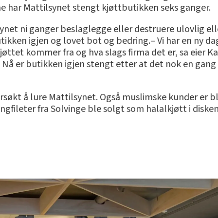
ne har Mattilsynet stengt kjøttbutikken seks ganger.
synet ni ganger beslaglegge eller destruere ulovlig ell
utikken igjen og lovet bot og bedring.– Vi har en ny da
 kjøttet kommer fra og hva slags firma det er, sa eier 
 Nå er butikken igjen stengt etter at det nok en gan
søkt å lure Mattilsynet. Også muslimske kunder er blitt
gfileter fra Solvinge ble solgt som halalkjøtt i disken