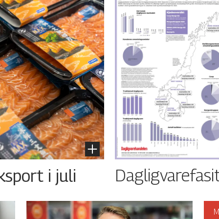
Dagligvarefasi
port i juli
M