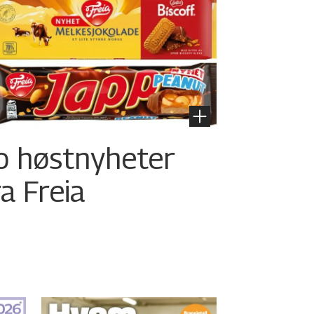
o høstnyheter
ra Freia