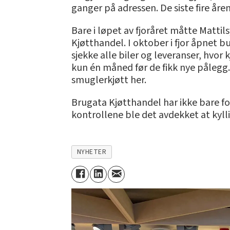
ganger på adressen. De siste fire åre
Bare i løpet av fjoråret måtte Mattil
Kjøtthandel. I oktober i fjor åpnet b
sjekke alle biler og leveranser, hvor
kun én måned før de fikk nye pålegg.
smuglerkjøtt her.
Brugata Kjøtthandel har ikke bare for
kontrollene ble det avdekket at kyllin
NYHETER