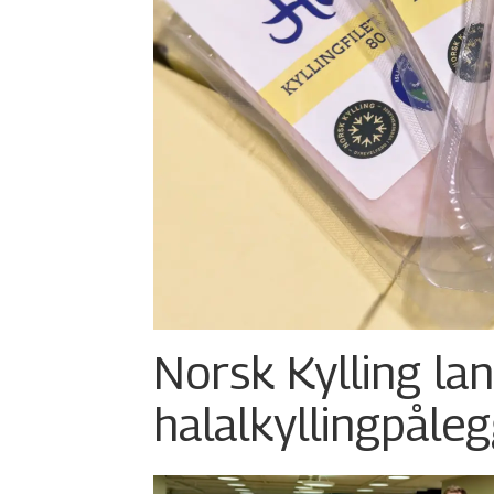
Norsk Kylling la
halalkylling­påleg