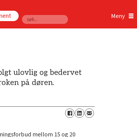
nnent
Søk
lgt ulovlig og bedervet
roken på døren.
etningsforbud mellom 15 og 20