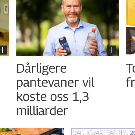
Dårligere
T
pantevaner vil
f
koste oss 1,3
milliarder