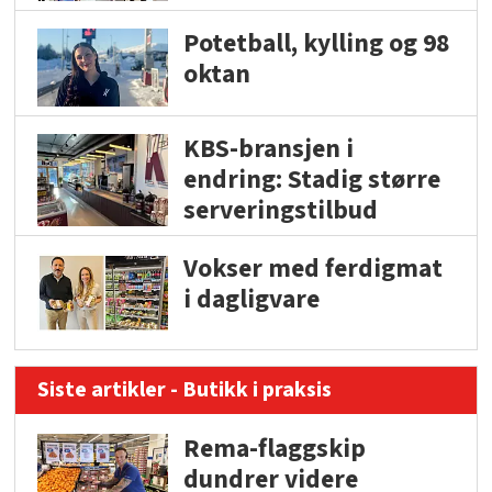
Potetball, kylling og 98
oktan
KBS-bransjen i
endring: Stadig større
serveringstilbud
Vokser med ferdigmat
i dagligvare
Siste artikler - Butikk i praksis
Rema-flaggskip
dundrer videre