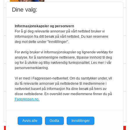
Dine valg:
Slik opprettholdes
ølsalget
Informasjonskapsler og personvern
For å gi deg relevante annonser på vårt nettsted bruker vi
informasjon fra ditt besøk på vårt nettsted. Du kan reservere
Færre varer, men fulle
deg mot dette under "Innstillinger".
hyller
For øvrig bruker vi informasjonskapsler og lignende verktøy for
analyse, for å sammenligne nettlesere, tilpasse innhold til deg
og for å utvikle og tilby nødvendig funksjonalitet. Les mer i vår
personvernerklæring.
KI lager mat i butikken
Vi er med i Fagpressen-nettverket. Om du samtykker under, vil
du få relevante annonser på nettstedene til medlemmene i
nettverket basert på informasjon fra dine besøk på tvers av
disse nettstedene. En oversikt over medlemmene finner du på
Q passerte 1 milliard i
Fagpressen.no.
Rema i 2025
Avvis alle
Godta
Innstillinger