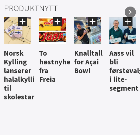
PRODUKTNYTT
Knalltall
Aass vil
Brus og
Hard
yheter
for Açai
bli
jus fra
iste fr
Bowl
førstevalg
Berentsen
Hansa
gg
i lite-
segment