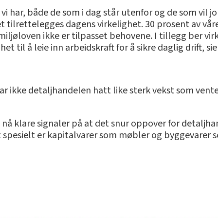
n vi har, både de som i dag står utenfor og de som vil j
et tilrettelegges dagens virkelighet. 30 prosent av v
iljøloven ikke er tilpasset behovene. I tillegg ber 
et til å leie inn arbeidskraft for å sikre daglig drift, s
 har ikke detaljhandelen hatt like sterk vekst som ven
r vi nå klare signaler på at det snur oppover for deta
et spesielt er kapitalvarer som møbler og byggevarer 