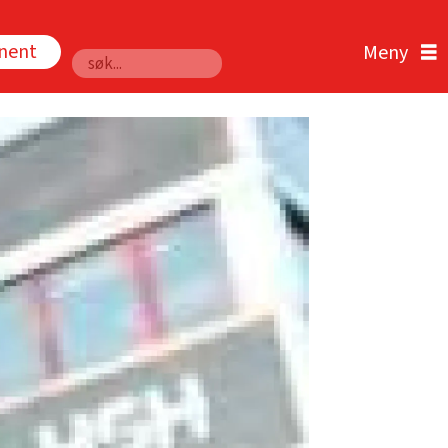
nnent
Søk