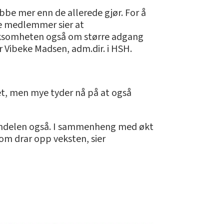
obbe mer enn de allerede gjør. For å
åre medlemmer sier at
virksomheten også om større adgang
ier Vibeke Madsen, adm.dir. i HSH.
tet, men mye tyder nå på at også
ljhandelen også. I sammenheng med økt
som drar opp veksten, sier