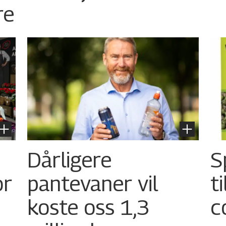
re
Dårligere
S
or
pantevaner vil
t
koste oss 1,3
c