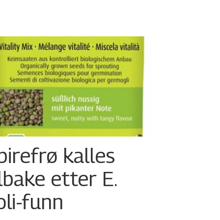
pirefrø kalles
ilbake etter E.
oli-funn