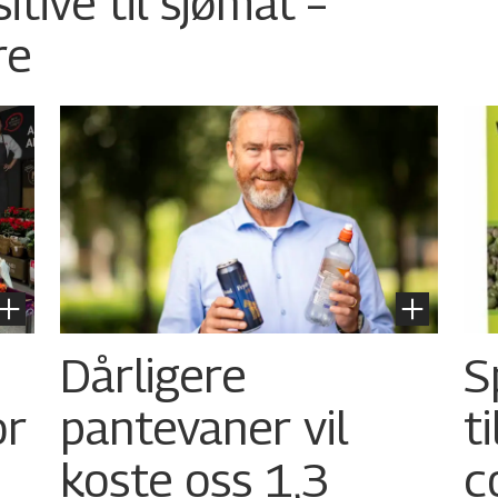
tive til sjømat –
re
Dårligere
S
or
pantevaner vil
t
koste oss 1,3
c