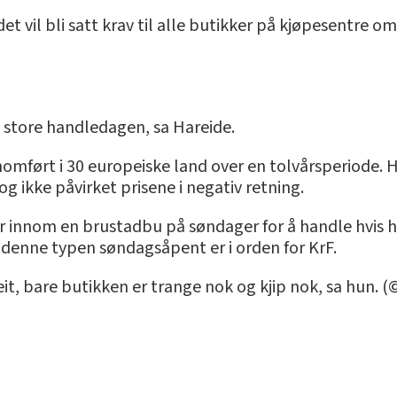
et vil bli satt krav til alle butikker på kjøpesentre 
n store handledagen, sa Hareide.
nnomført i 30 europeiske land over en tolvårsperiode
g ikke påvirket prisene i negativ retning.
år innom en brustadbu på søndager for å handle hvis hu
 denne typen søndagsåpent er i orden for KrF.
eit, bare butikken er trange nok og kjip nok, sa hun. 