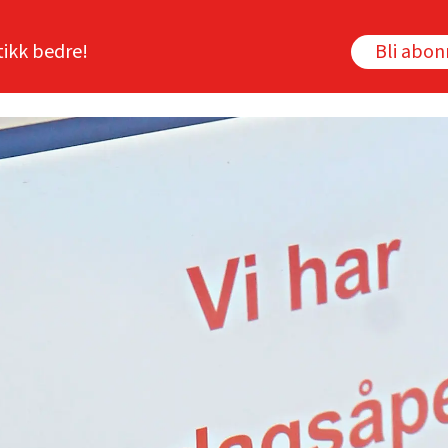
tikk bedre!
Bli abo