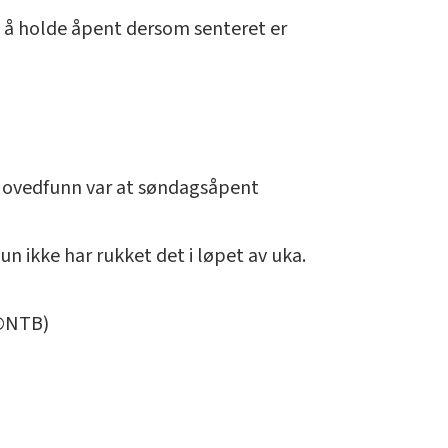
om å holde åpent dersom senteret er
. Hovedfunn var at søndagsåpent
n ikke har rukket det i løpet av uka.
(©NTB)