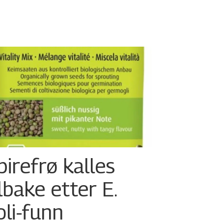
pirefrø kalles
ilbake etter E.
oli-funn