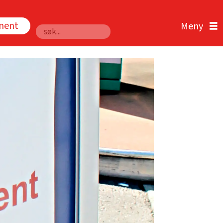
nnent
Søk