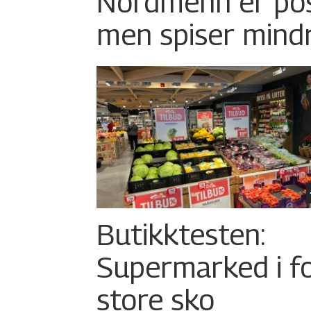
Nordmenn er posi
men spiser mind
Butikktesten:
Supermarked i f
store sko