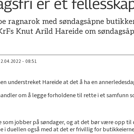
gsfri er et fellesska
 noe ragnarok med søndagsåpne butikker
r KrFs Knut Arild Hareide om søndagsåp
22.04.2022 - 08:51
sen understreket Hareide at det å ha en annerledesdag 
handler om å legge forholdene til rette i et samfunn s
nge som jobber på søndager, og at det bør være opp ti
i duellen også med at det er frivillig for butikkeiern