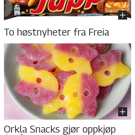
To høstnyheter fra Freia
Orkla Snacks gjør oppkjøp