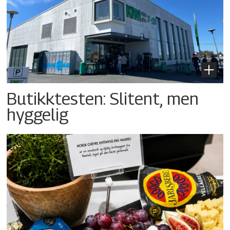
Butikktesten: Slitent, men
hyggelig