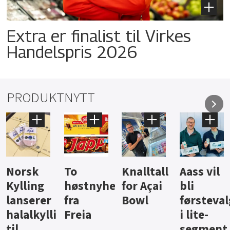
Extra er finalist til Virkes
Handelspris 2026
PRODUKTNYTT
Knalltall
Aass vil
Brus og
Hard
heter
for Açai
bli
jus fra
iste fra
Bowl
førstevalg
Berentsen
Hansa
g
i lite-
segment