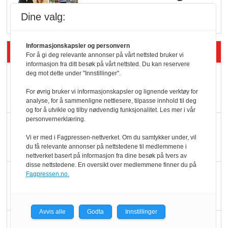
i dagligvare
Dine valg:
Informasjonskapsler og personvern
Siste artikler - Butikk i praksis
For å gi deg relevante annonser på vårt nettsted bruker vi
informasjon fra ditt besøk på vårt nettsted. Du kan reservere
deg mot dette under "Innstillinger".
Rema-flaggskip
dundrer videre
For øvrig bruker vi informasjonskapsler og lignende verktøy for
analyse, for å sammenligne nettlesere, tilpasse innhold til deg
og for å utvikle og tilby nødvendig funksjonalitet. Les mer i vår
personvernerklæring.
Slik opprettholdes
ølsalget
Vi er med i Fagpressen-nettverket. Om du samtykker under, vil
du få relevante annonser på nettstedene til medlemmene i
nettverket basert på informasjon fra dine besøk på tvers av
disse nettstedene. En oversikt over medlemmene finner du på
Færre varer, men fulle
Fagpressen.no.
hyller
Avvis alle
Godta
Innstillinger
KI lager mat i butikken