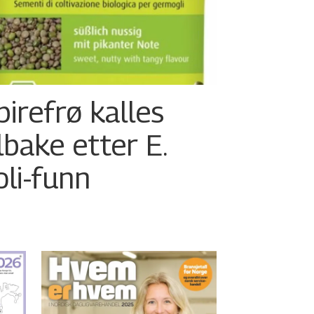
pirefrø kalles
ilbake etter E.
oli-funn