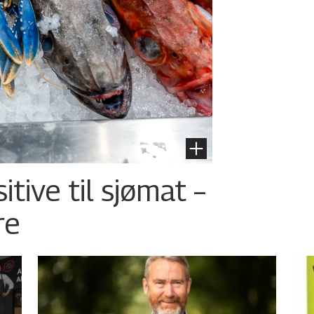
tive til sjømat –
re