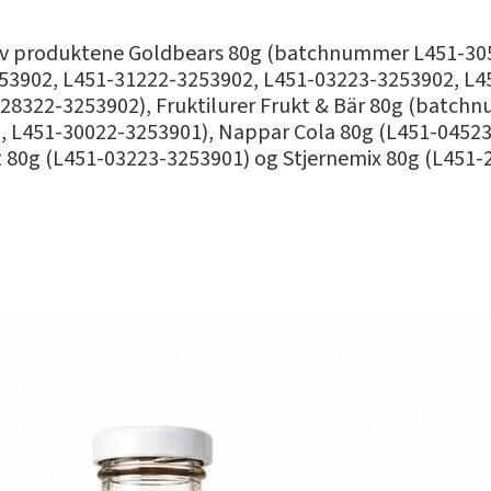
er av produktene Goldbears 80g (batchnummer L451-3
53902, L451-31222-3253902, L451-03223-3253902, L4
28322-3253902), Fruktilurer Frukt & Bär 80g (batch
 L451-30022-3253901), Nappar Cola 80g (L451-04523
 80g (L451-03223-3253901) og Stjernemix 80g (L451-