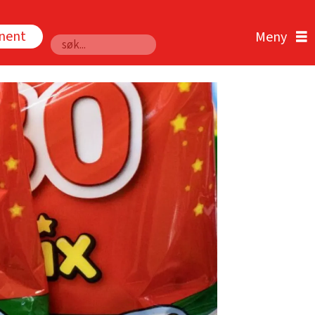
nnent
Søk