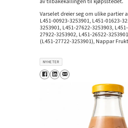
av tilbakekallingen til kjøpsstedet.
Varselet dreier seg om ulike parti
L451-00923-3253901, L451-01623-32
3253901, L451-27622-3253903, L451-
27922-3253902, L451-26522-3253901,
(L451-27722-3253901), Nappar Frukt
NYHETER