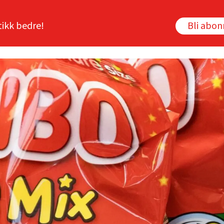
tikk bedre!
Bli abo