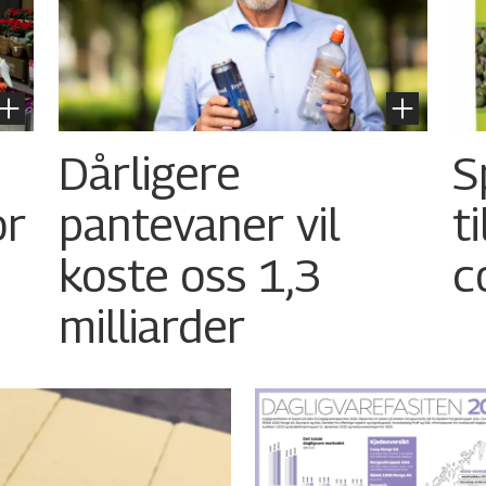
Dårligere
S
or
pantevaner vil
t
koste oss 1,3
c
milliarder