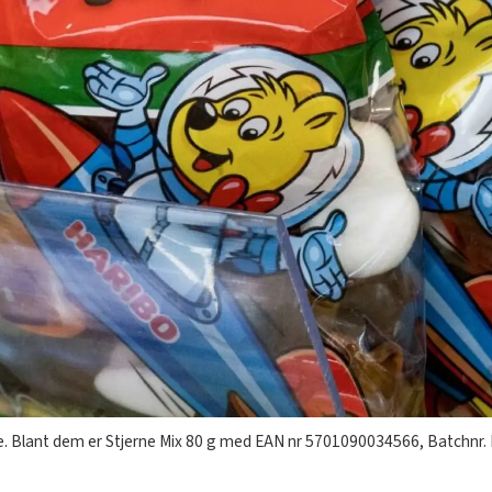
rge. Blant dem er Stjerne Mix 80 g med EAN nr 5701090034566, Batchn