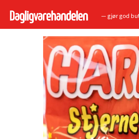
— gjør god bu