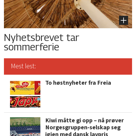
Nyhetsbrevet tar
sommerferie
Mest lest:
To høstnyheter fra Freia
Kiwi måtte gi opp – nå prøver
Norgesgruppen-selskap seg
igjen med dansk lavpris