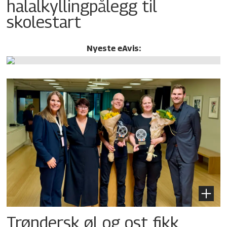
halalkylling­pålegg til
skolestart
Nyeste eAvis:
Trøndersk øl og ost fikk