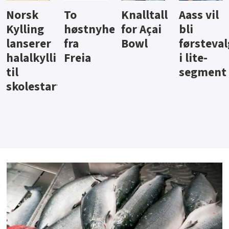
Knalltall
Aass vil
Brus og
Hard
ter
for Açai
bli
jus fra
iste fra
Bowl
førstevalg
Berentsen
Hansa
i lite-
segment