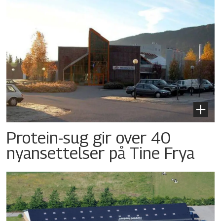
Protein-sug gir over 40
nyansettelser på Tine Frya