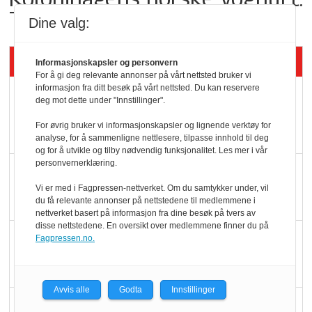
Trues av melkemangel
Dine valg:
Siste artikler - KBS
Informasjonskapsler og personvern
For å gi deg relevante annonser på vårt nettsted bruker vi
informasjon fra ditt besøk på vårt nettsted. Du kan reservere
Mat er viktigere enn
deg mot dette under "Innstillinger".
pris når elbilister
For øvrig bruker vi informasjonskapsler og lignende verktøy for
velger ladestopp
analyse, for å sammenligne nettlesere, tilpasse innhold til deg
og for å utvikle og tilby nødvendig funksjonalitet. Les mer i vår
personvernerklæring.
Ti bensinstasjoner
legger ned hver måned
Vi er med i Fagpressen-nettverket. Om du samtykker under, vil
du få relevante annonser på nettstedene til medlemmene i
nettverket basert på informasjon fra dine besøk på tvers av
disse nettstedene. En oversikt over medlemmene finner du på
Potetball, kylling og 98
Fagpressen.no.
oktan
Avvis alle
Godta
Innstillinger
KBS-bransjen i