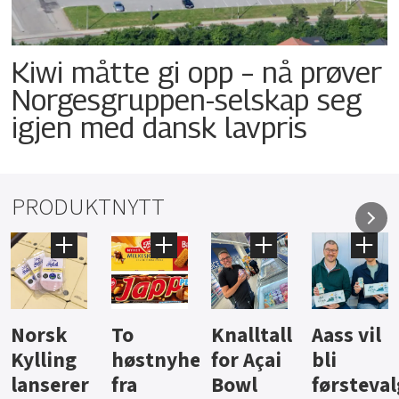
Kiwi måtte gi opp – nå prøver
Norgesgruppen-selskap seg
igjen med dansk lavpris
PRODUKTNYTT
Knalltall
Aass vil
Brus og
Hard
ter
for Açai
bli
jus fra
iste fra
Bowl
førstevalg
Berentsen
Hansa