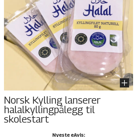
Norsk Kylling lanserer
halalkylling­pålegg til
skolestart
Nyeste eAvis: