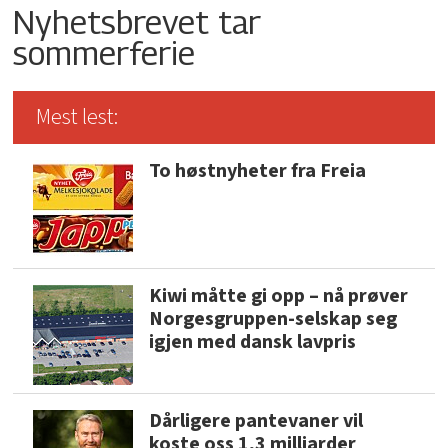
Nyhetsbrevet tar
sommerferie
Mest lest:
To høstnyheter fra Freia
Kiwi måtte gi opp – nå prøver
Norgesgruppen-selskap seg
igjen med dansk lavpris
Dårligere pantevaner vil
koste oss 1,3 milliarder