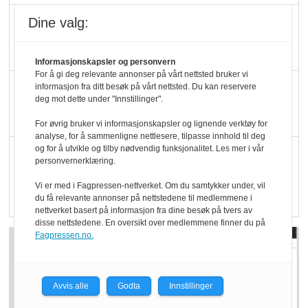
Blir enklere å velge
Dine valg:
økologisk i butikkhylla
Informasjonskapsler og personvern
For å gi deg relevante annonser på vårt nettsted bruker vi
Kolonihagen sliter
informasjon fra ditt besøk på vårt nettsted. Du kan reservere
deg mot dette under "Innstillinger".
med å få tak i nok melk
For øvrig bruker vi informasjonskapsler og lignende verktøy for
analyse, for å sammenligne nettlesere, tilpasse innhold til deg
og for å utvikle og tilby nødvendig funksjonalitet. Les mer i vår
Rapport: Økokundene
personvernerklæring.
er klare! Er markedet
Vi er med i Fagpressen-nettverket. Om du samtykker under, vil
det?
du få relevante annonser på nettstedene til medlemmene i
nettverket basert på informasjon fra dine besøk på tvers av
disse nettstedene. En oversikt over medlemmene finner du på
Fagpressen.no.
Avvis alle
Godta
Innstillinger