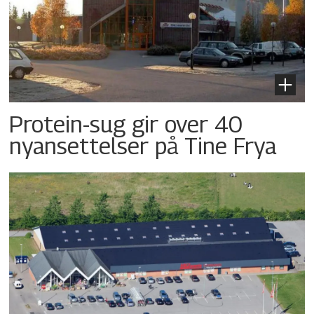
Protein-sug gir over 40
nyansettelser på Tine Frya