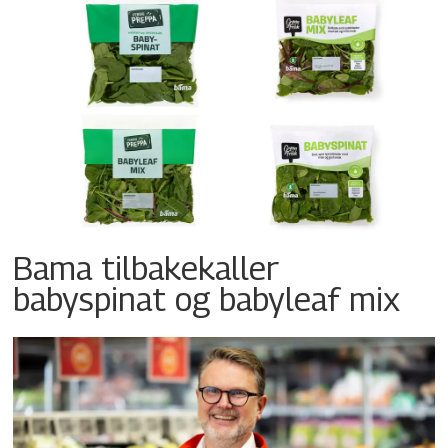
Bama tilbakekaller
babyspinat og babyleaf mix