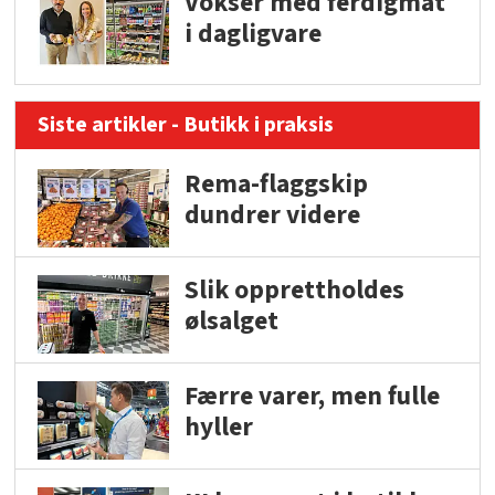
Vokser med ferdigmat
i dagligvare
Siste artikler - Butikk i praksis
Rema-flaggskip
dundrer videre
Slik opprettholdes
ølsalget
Færre varer, men fulle
hyller