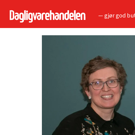
— gjør god bu