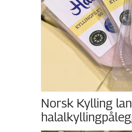
Norsk Kylling la
halalkylling­påleg