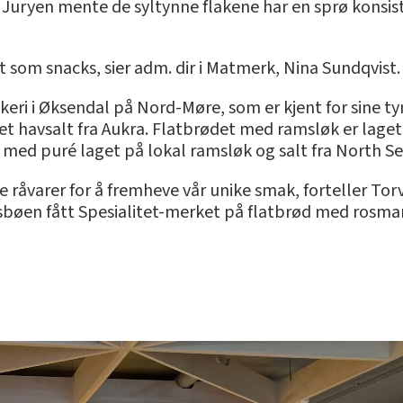
Juryen mente de syltynne flakene har en sprø konsist
et som snacks, sier adm. dir i Matmerk, Nina Sundqvist.
eri i Øksendal på Nord-Møre, som er kjent for sine t
t havsalt fra Aukra. Flatbrødet med ramsløk er laget
l med puré laget på lokal ramsløk og salt fra North S
le råvarer for å fremheve vår unike smak, forteller Tor
osbøen fått Spesialitet-merket på flatbrød med rosmar