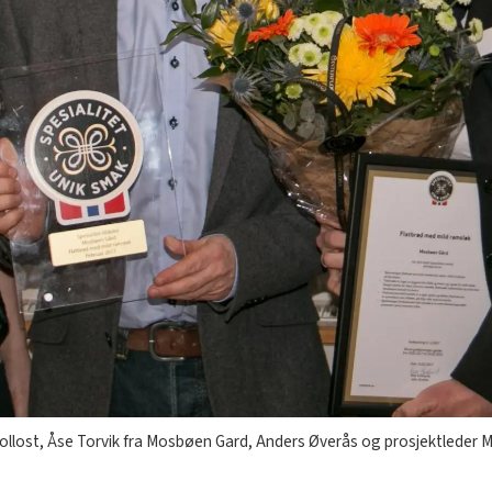
vollost, Åse Torvik fra Mosbøen Gard, Anders Øverås og prosjektleder 