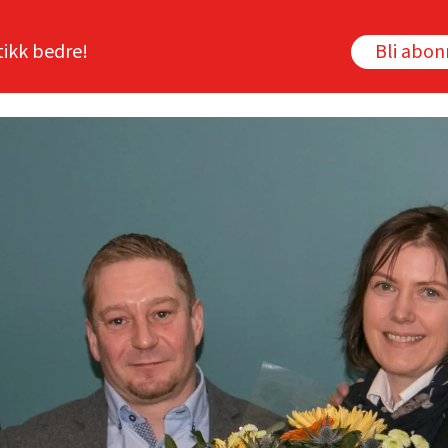
tikk bedre!
Bli abo