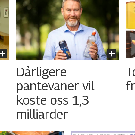
Dårligere
T
pantevaner vil
f
koste oss 1,3
milliarder