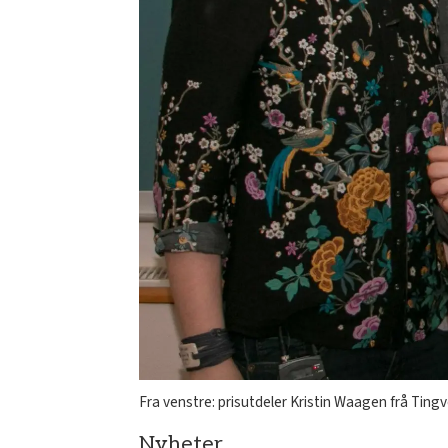
Fra venstre: prisutdeler Kristin Waagen frå Ting
Nyheter