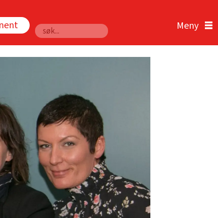
nnent
Søk