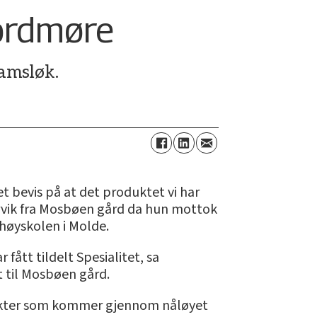
Nordmøre
ramsløk.
 et bevis på at det produktet vi har
 Torvik fra Mosbøen gård da hun mottok
høyskolen i Molde.
r fått tildelt Spesialitet, sa
t til Mosbøen gård.
odukter som kommer gjennom nåløyet