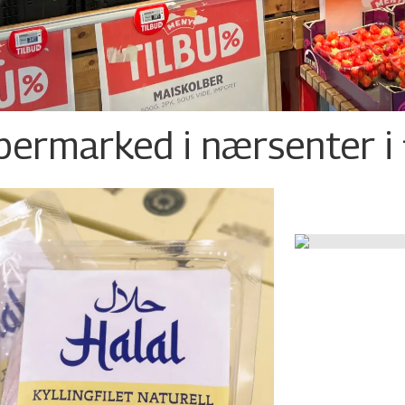
permarked i nærsenter i 