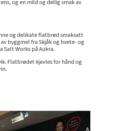
ens, og en mild og deilig smak av
ynne og delikate flatbrød smaksatt
 av byggmel fra Skjåk og hvete- og
ea Salt Works på Aukra.
vik. Flatbrødet kjevles for hånd og
in.