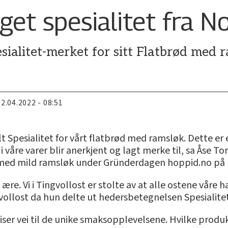
get spesialitet fra 
ialitet-merket for sitt Flatbrød med 
22.04.2022 - 08:51
delt Spesialitet for vårt flatbrød med ramsløk. Dette er
 i våre varer blir anerkjent og lagt merke til, sa Åse
d med mild ramsløk under Gründerdagen hoppid.no på 
 ære. Vi i Tingvollost er stolte av at alle ostene våre ha
vollost da hun delte ut hedersbetegnelsen Spesialite
viser vei til de unike smaksopplevelsene. Hvilke pr