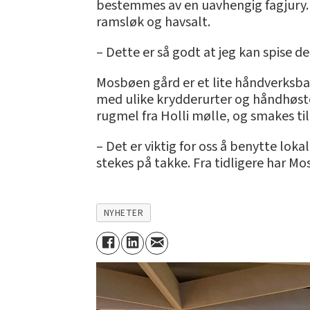
bestemmes av en uavhengig fagjury. 
ramsløk og havsalt.
– Dette er så godt at jeg kan spise d
Mosbøen gård er et lite håndverksbak
med ulike krydderurter og håndhøste
rugmel fra Holli mølle, og smakes ti
– Det er viktig for oss å benytte loka
stekes på takke. Fra tidligere har M
NYHETER