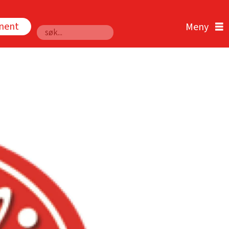
nnent
Søk