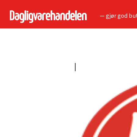
— gjør god bu