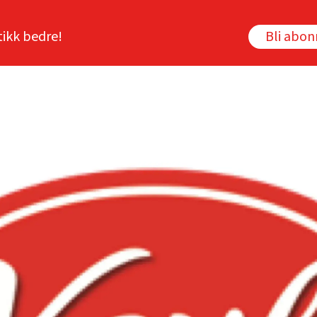
tikk bedre!
Bli abo