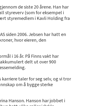
 gjennom de siste 20 årene. Han har
all styreverv (som for eksempel i
rt styremedlem i Kavli Holding fra
 AS siden 2006. Jebsen har hatt en
kroner, hvor eieren, den
rmål i 16 år. På Finns vakt har
r akkumulert delt ut over 900
pressemelding.
rriere taler for seg selv, og vi tror
skunnskap om å bygge sterke
Carina Hanson. Hanson har jobbet i