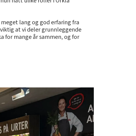
un hatt ulike roller i Orkla
ar meget lang og god erfaring fra
 viktig at vi deler grunnleggende
rika for mange år sammen, og for