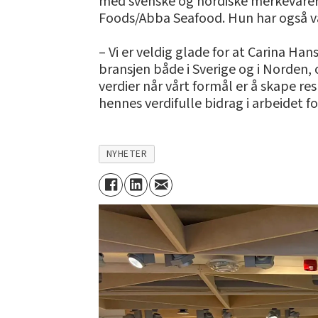
med svenske og nordiske merkevarer i 
Foods/Abba Seafood. Hun har også væ
– Vi er veldig glade for at Carina Han
bransjen både i Sverige og i Norden, 
verdier når vårt formål er å skape re
hennes verdifulle bidrag i arbeidet fo
NYHETER