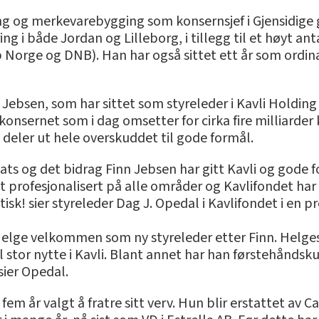
kring og merkevarebygging som konsernsjef i Gjensidige
 i både Jordan og Lilleborg, i tillegg til et høyt ant
Norge og DNB). Han har også sittet ett år som ordinæ
 Jebsen, som har sittet som styreleder i Kavli Holding
konsernet som i dag omsetter for cirka fire milliarder 
 deler ut hele overskuddet til gode formål.
ats og det bidrag Finn Jebsen har gitt Kavli og gode fo
itt profesjonalisert på alle områder og Kavlifondet ha
tisk! sier styreleder Dag J. Opedal i Kavlifondet i en 
Helge velkommen som ny styreleder etter Finn. Helges ka
il stor nytte i Kavli. Blant annet har han førstehånd
sier Opedal.
em år valgt å fratre sitt verv. Hun blir erstattet av 