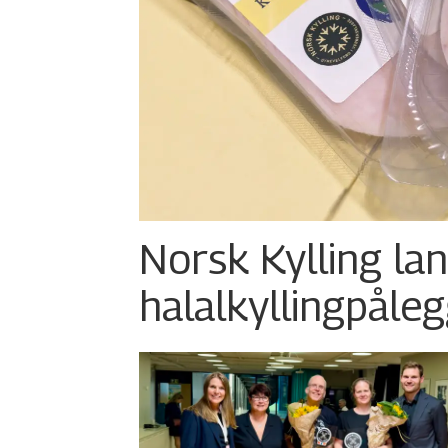
Norsk Kylling la
halalkylling­påleg