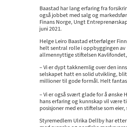
­Baastad har lang erfaring fra forsi
også jobbet med salg og markedsføring
Finans Norge, Ungt Entreprenørskap 
juni 2021.
Helge Leiro Baastad etterfølger Finn
helt sentral rolle i oppbyggingen av 
allmennyttige stiftelsen Kavlifondet,
– Vi er dypt takknemlig over den inns
selskapet hatt en solid utvikling, bl
millioner til gode formål. Helt fantas
– Vi er også svært glade for å ønske 
hans erfaring og kunnskap vil være t
posisjoner med en stiftelse som eier, 
Styremedlem Ulrika Dellby har etter f