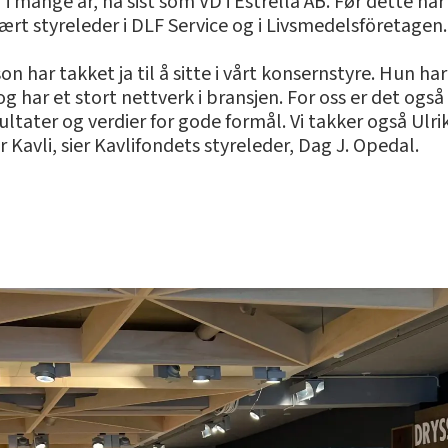
mange år, nå sist som VD i Estrella AB. Før dette har h
rt styreleder i DLF Service og i Livsmedelsföretagen.
son har takket ja til å sitte i vårt konsernstyre. Hun h
og har et stort nettverk i bransjen. For oss er det også
sultater og verdier for gode formål. Vi takker også Ul
r Kavli, sier Kavlifondets styreleder, Dag J. Opedal.