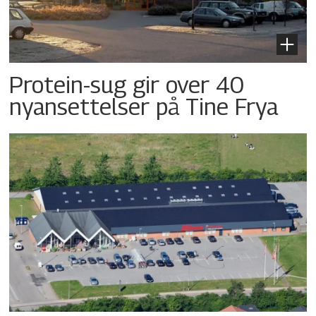
Protein-sug gir over 40
nyansettelser på Tine Frya