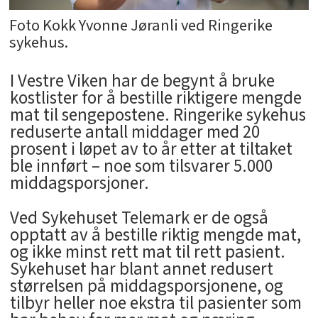
Foto Kokk Yvonne Jøranli ved Ringerike
sykehus.
I Vestre Viken har de begynt å bruke
kostlister for å bestille riktigere mengde
mat til sengepostene. Ringerike sykehus
reduserte antall middager med 20
prosent i løpet av to år etter at tiltaket
ble innført – noe som tilsvarer 5.000
middagsporsjoner.
Ved Sykehuset Telemark er de også
opptatt av å bestille riktig mengde mat,
og ikke minst rett mat til rett pasient.
Sykehuset har blant annet redusert
størrelsen på middagsporsjonene, og
tilbyr heller noe ekstra til pasienter som