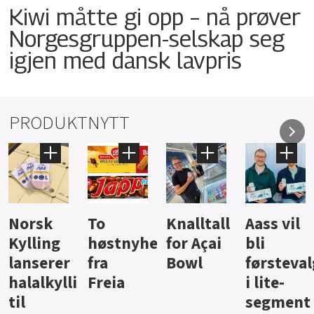
Kiwi måtte gi opp – nå prøver
Norgesgruppen-selskap seg
igjen med dansk lavpris
PRODUKTNYTT
Norsk
To
Knalltall
Aass vil
Kylling
høstnyheter
for Açai
bli
lanserer
fra
Bowl
førsteval
halalkyllingpålegg
Freia
i lite-
til
segment