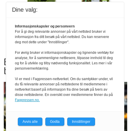
Dine valg:
Informasjonskapsler og personvern
For å gi deg relevante annonser på vårt nettsted bruker vi
informasjon fra ditt besøk på vårt nettsted. Du kan reservere
deg mot dette under "Innstillinger".
For øvrig bruker vi informasjonskapsler og lignende verktøy for
Bama tilbakekaller
analyse, for å sammenligne nettlesere, tilpasse innhold til deg
og for å utvikle og tilby nødvendig funksjonalitet. Les mer i vår
babyspinat og babyleaf mix
personvernerklæring.
Vi er med i Fagpressen-nettverket. Om du samtykker under, vil
du få relevante annonser på nettstedene til medlemmene i
nettverket basert på informasjon fra dine besøk på tvers av
disse nettstedene. En oversikt over medlemmene finner du på
Fagpressen.no.
Avvis alle
Godta
Innstillinger