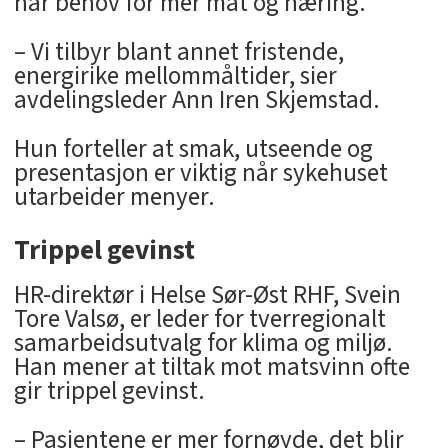
har behov for mer mat og næring.
– Vi tilbyr blant annet fristende,
energirike mellommåltider, sier
avdelingsleder Ann Iren Skjemstad.
Hun forteller at smak, utseende og
presentasjon er viktig når sykehuset
utarbeider menyer.
Trippel gevinst
HR-direktør i Helse Sør-Øst RHF, Svein
Tore Valsø, er leder for tverregionalt
samarbeidsutvalg for klima og miljø.
Han mener at tiltak mot matsvinn ofte
gir trippel gevinst.
– Pasientene er mer fornøyde, det blir