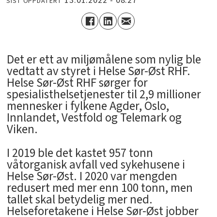
13.01.2022 - 08:27
SIST OPPDATERT
Det er ett av miljømålene som nylig ble
vedtatt av styret i Helse Sør-Øst RHF.
Helse Sør-Øst RHF sørger for
spesialisthelsetjenester til 2,9 millioner
mennesker i fylkene Agder, Oslo,
Innlandet, Vestfold og Telemark og
Viken.
I 2019 ble det kastet 957 tonn
våtorganisk avfall ved sykehusene i
Helse Sør-Øst. I 2020 var mengden
redusert med mer enn 100 tonn, men
tallet skal betydelig mer ned.
Helseforetakene i Helse Sør-Øst jobber