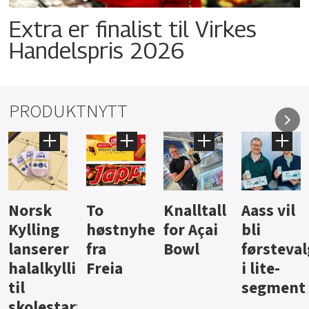
Extra er finalist til Virkes
Handelspris 2026
PRODUKTNYTT
Knalltall
Aass vil
Brus og
Hard
ter
for Açai
bli
jus fra
iste fra
Bowl
førstevalg
Berentsen
Hansa
i lite-
segment