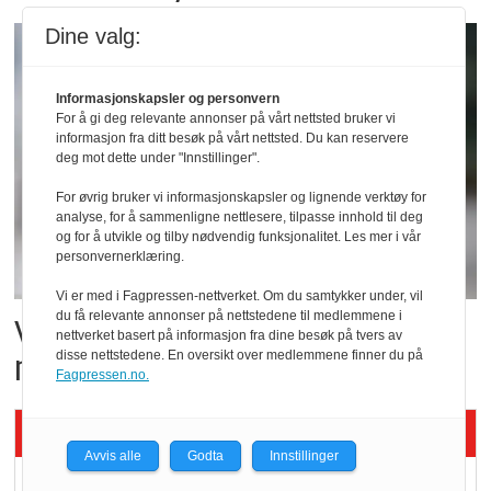
Dine valg:
Informasjonskapsler og personvern
For å gi deg relevante annonser på vårt nettsted bruker vi
informasjon fra ditt besøk på vårt nettsted. Du kan reservere
deg mot dette under "Innstillinger".
For øvrig bruker vi informasjonskapsler og lignende verktøy for
analyse, for å sammenligne nettlesere, tilpasse innhold til deg
og for å utvikle og tilby nødvendig funksjonalitet. Les mer i vår
personvernerklæring.
Vi er med i Fagpressen-nettverket. Om du samtykker under, vil
du få relevante annonser på nettstedene til medlemmene i
Vil vokse i brusmarkedet
nettverket basert på informasjon fra dine besøk på tvers av
med Dr Pepper
disse nettstedene. En oversikt over medlemmene finner du på
Fagpressen.no.
Siste artikler - KBS
Avvis alle
Godta
Innstillinger