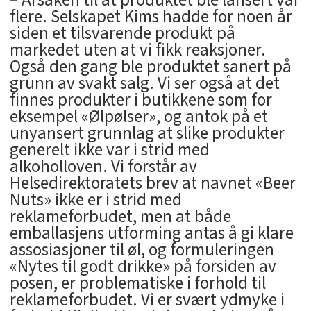
– Årsaken til at produktet ble lansert var
flere. Selskapet Kims hadde for noen år
siden et tilsvarende produkt på
markedet uten at vi fikk reaksjoner.
Også den gang ble produktet sanert på
grunn av svakt salg. Vi ser også at det
finnes produkter i butikkene som for
eksempel «Ølpølser», og antok på et
unyansert grunnlag at slike produkter
generelt ikke var i strid med
alkoholloven. Vi forstår av
Helsedirektoratets brev at navnet «Beer
Nuts» ikke er i strid med
reklameforbudet, men at både
emballasjens utforming antas å gi klare
assosiasjoner til øl, og formuleringen
«Nytes til godt drikke» på forsiden av
posen, er problematiske i forhold til
reklameforbudet. Vi er svært ydmyke i