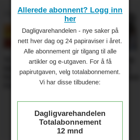
Allerede abonnent? Logg inn
PRODUKTNYTT
her
Dagligvarehandelen - nye saker på
nett hver dag og 24 papiraviser i året.
Alle abonnement gir tilgang til alle
Knalltall
Aass vil
Brus og
Hard
artikler og e-utgaven. For å få
ter
for Açai
bli
jus fra
iste fra
papirutgaven, velg totalabonnement.
Bowl
førstevalg
Berentsen
Hansa
Vi har disse tilbudene:
i lite-
segment
Dagligvarehandelen
Totalabonnement
12 mnd