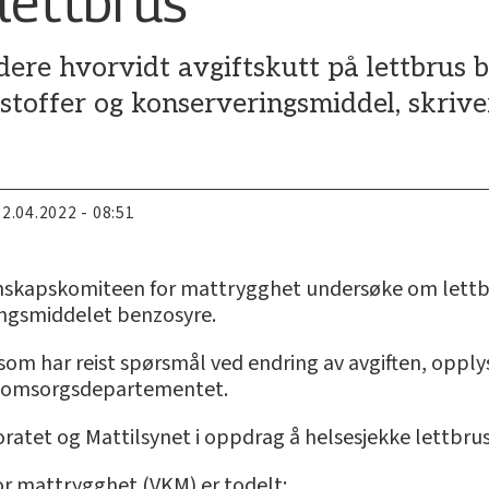
lettbrus
ere hvorvidt avgiftskutt på lettbrus be
tstoffer og konserveringsmiddel, skriv
22.04.2022 - 08:51
tenskapskomiteen for mattrygghet undersøke om lett
ingsmiddelet benzosyre.
som har reist spørsmål ved endring av avgiften, opplys
g omsorgsdepartementet.
ratet og Mattilsynet i oppdrag å helsesjekke lettbru
r mattrygghet (VKM) er todelt: