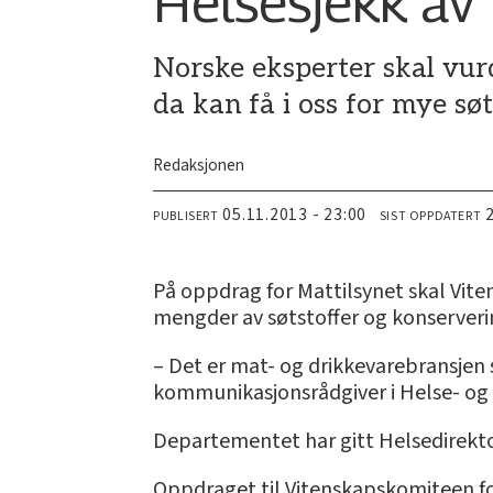
Helsesjekk av 
Norske eksperter skal vurd
da kan få i oss for mye sø
Redaksjonen
05.11.2013 - 23:00
PUBLISERT
SIST OPPDATERT
På oppdrag for Mattilsynet skal Vi
mengder av søtstoffer og konserver
– Det er mat- og drikkevarebransjen 
kommunikasjonsrådgiver i Helse- o
Departementet har gitt Helsedirekto
Oppdraget til Vitenskapskomiteen fo