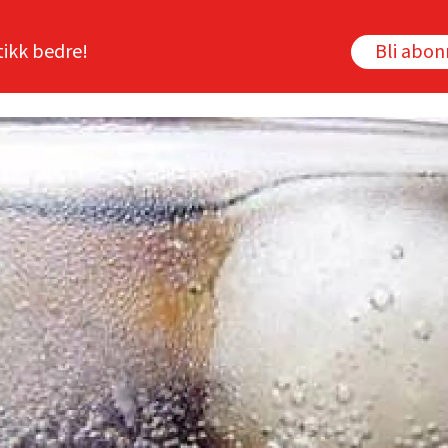
tikk bedre!
Bli abo