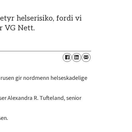
tyr helserisiko, fordi vi
er VG Nett.
brusen gir nordmenn helseskadelige
er Alexandra R. Tufteland, senior
sen.