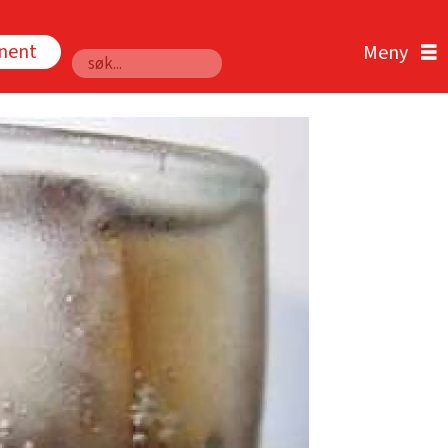
nnent
Søk