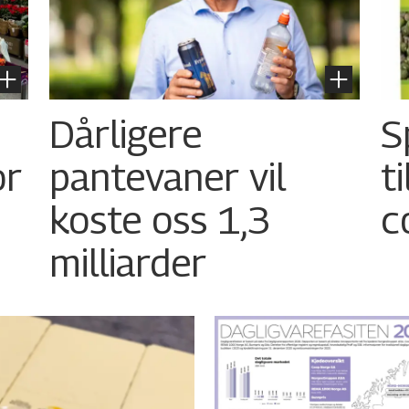
Dårligere
S
or
pantevaner vil
t
koste oss 1,3
c
milliarder