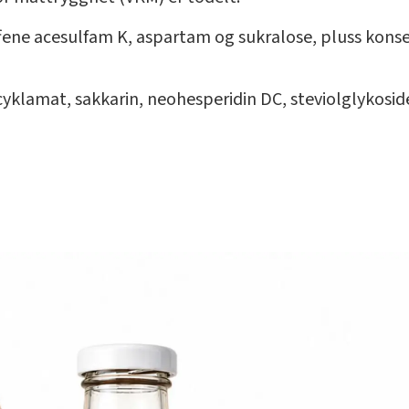
fene acesulfam K, aspartam og sukralose, pluss konse
yklamat, sakkarin, neohesperidin DC, steviolglykoside