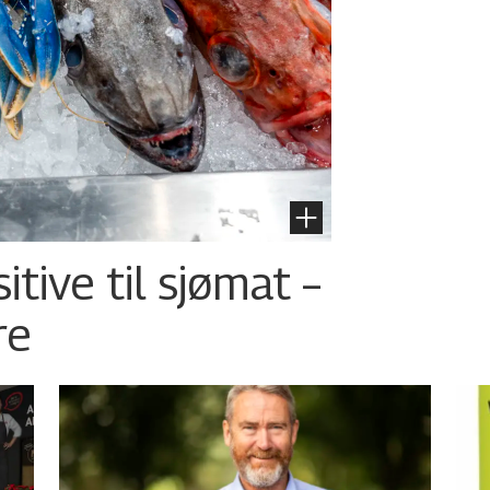
tive til sjømat –
re