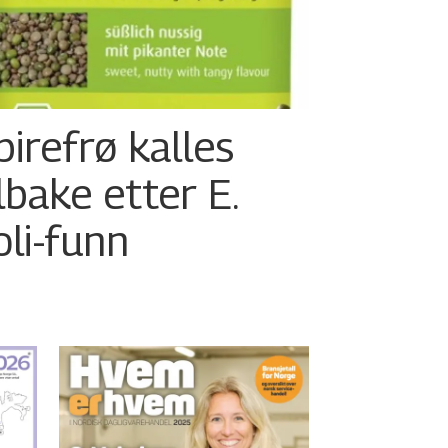
pirefrø kalles
ilbake etter E.
oli-funn