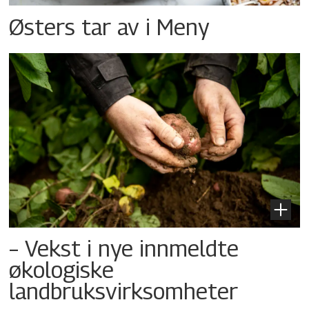
Østers tar av i Meny
– Vekst i nye innmeldte
økologiske
landbruksvirksomheter