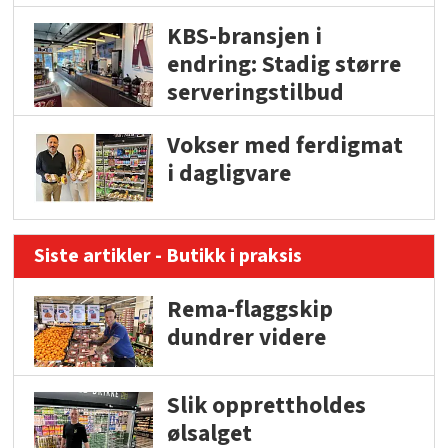
KBS-bransjen i
endring: Stadig større
serveringstilbud
Vokser med ferdigmat
i dagligvare
Siste artikler - Butikk i praksis
Rema-flaggskip
dundrer videre
Slik opprettholdes
ølsalget