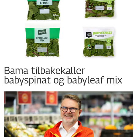
Bama tilbakekaller
babyspinat og babyleaf mix