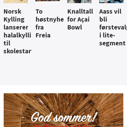
Knalltall
Aass vil
Brus og
Hard
ter
for Açai
bli
jus fra
iste fra
Bowl
førstevalg
Berentsen
Hansa
i lite-
segment