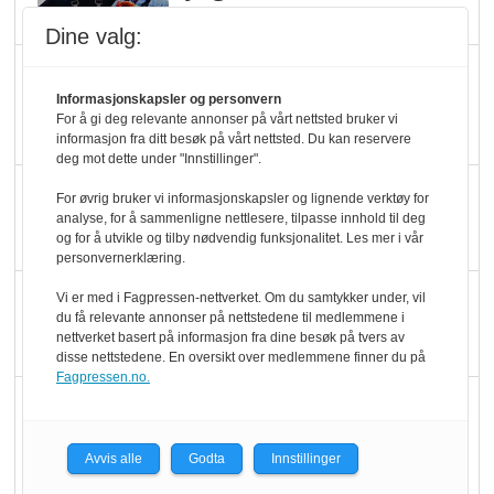
melkemangel
Dine valg:
Marit Kolby vant
Økologisk Norge sin
Informasjonskapsler og personvern
For å gi deg relevante annonser på vårt nettsted bruker vi
hederspris
informasjon fra ditt besøk på vårt nettsted. Du kan reservere
deg mot dette under "Innstillinger".
Blir enklere å velge
For øvrig bruker vi informasjonskapsler og lignende verktøy for
analyse, for å sammenligne nettlesere, tilpasse innhold til deg
økologisk i butikkhylla
og for å utvikle og tilby nødvendig funksjonalitet. Les mer i vår
personvernerklæring.
Kolonihagen sliter
Vi er med i Fagpressen-nettverket. Om du samtykker under, vil
du få relevante annonser på nettstedene til medlemmene i
med å få tak i nok melk
nettverket basert på informasjon fra dine besøk på tvers av
disse nettstedene. En oversikt over medlemmene finner du på
Fagpressen.no.
Rapport: Økokundene
er klare! Er markedet
Avvis alle
Godta
Innstillinger
det?